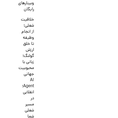
وبینارهای
رایگان
خلاقیت
شغلی؛
از انجام
وظیفه
تا خلق
ارزش
گولنگ؛
زبانی با
محبوبیت
جهانی
AI
Agent؛
انقلابی
در
مسیر
شغلی
شما