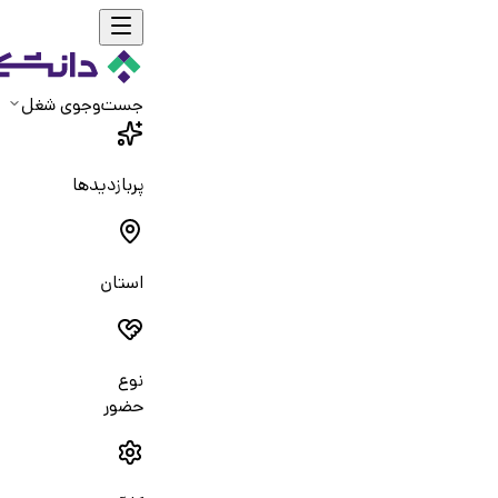
جست‌و‌جوی شغل
پربازدیدها
استان
نوع
حضور