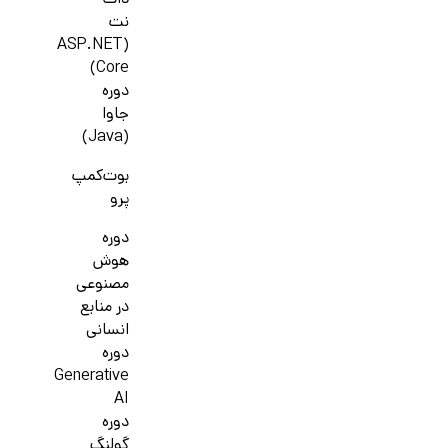
دات
نت
(ASP.NET
Core)
دوره
جاوا
(Java)
بوت‌کمپ
پرو
دوره
هوش
مصنوعی
در منابع
انسانی
دوره
Generative
AI
دوره
گولنگ