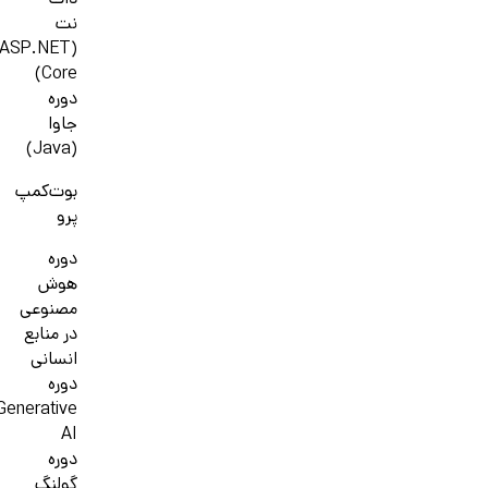
دات
نت
(ASP.NET
Core)
دوره
جاوا
(Java)
بوت‌کمپ
پرو
دوره
هوش
مصنوعی
در منابع
انسانی
دوره
Generative
AI
دوره
گولنگ