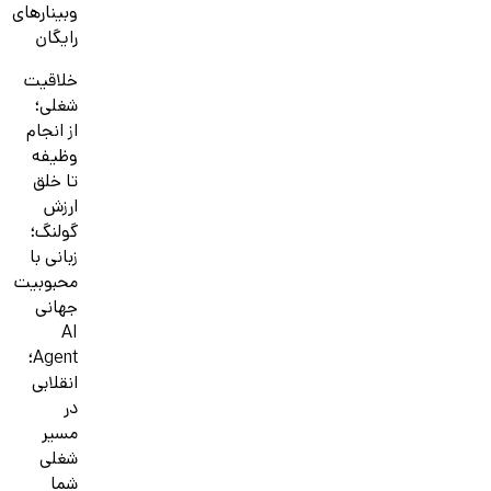
وبینارهای
رایگان
خلاقیت
شغلی؛
از انجام
وظیفه
تا خلق
ارزش
گولنگ؛
زبانی با
محبوبیت
جهانی
AI
Agent؛
انقلابی
در
مسیر
شغلی
شما