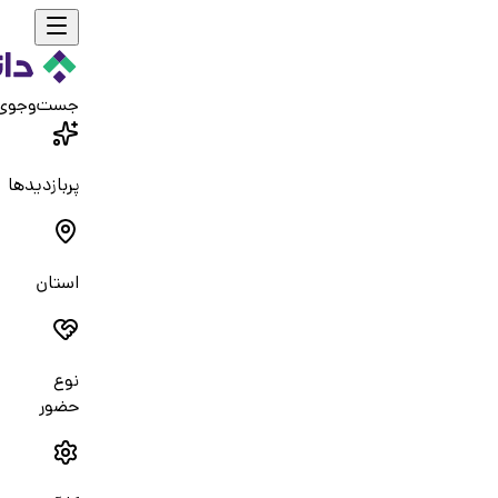
جست‌و‌جوی
پربازدیدها
استان
نوع
حضور