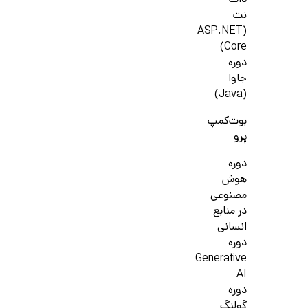
دات
نت
(ASP.NET
Core)
دوره
جاوا
(Java)
بوت‌کمپ
پرو
دوره
هوش
مصنوعی
در منابع
انسانی
دوره
Generative
AI
دوره
گولنگ