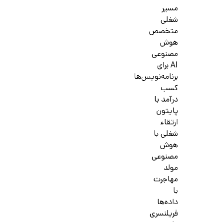
مسیر
شغلی
متخصص
هوش
مصنوعی
AI برای
برنامه‌نویس‌ها
کسب
درآمد با
پایتون
ارتقاء
شغلی با
هوش
مصنوعی
مولد
مهاجرت
با
داده‌ها
فریلنسری