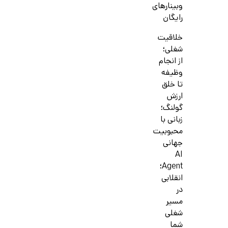
وبینارهای
رایگان
خلاقیت
شغلی؛
از انجام
وظیفه
تا خلق
ارزش
گولنگ؛
زبانی با
محبوبیت
جهانی
AI
Agent؛
انقلابی
در
مسیر
شغلی
شما