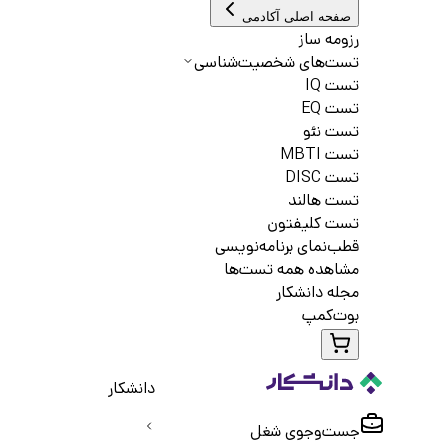
صفحه اصلی آکادمی
رزومه ساز
تست‌های شخصیت‌شناسی
تست IQ
تست EQ
تست نئو
تست MBTI
تست DISC
تست هالند
تست کلیفتون
قطب‌نمای برنامه‌نویسی
مشاهده همه تست‌ها
مجله دانشکار
بوت‌کمپ
دانشکار
جست‌و‌جوی شغل