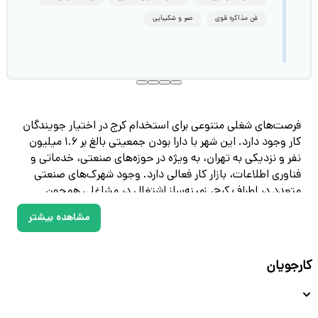
فن مذاکره قوی
صبر و شکیبایی
فرصت‌های شغلی متنوعی برای استخدام کرج در اختیار جویندگان
کار وجود دارد. این شهر با دارا بودن جمعیتی بالغ بر ۱.۶ میلیون
نفر و نزدیکی به تهران، به ویژه در حوزه‌های صنعتی، خدماتی و
فناوری اطلاعات، بازار کار فعالی دارد. وجود شهرک‌های صنعتی
متعدد در اطراف کرج، زمینه‌ساز اشتغال در مشاغلی همچون
مهندسی، اپراتوری، حسابداری، فروش، منابع انسانی و کارگری
مشاهده بیشتر
شده است. برای دسترسی به آگهی استخدام کرج می‌توانید به از
سایت دانشکار اقدام کنید. این پلتفرم امکان جستجوی فرصت
شغلی در کرج بر اساس عنوان شغلی، نوع همکاری، میزان حقوق و
کارجویان
سایر موارد را فراهم کرده است.
جدیدترین آگهی‌های استخدام در کرج و