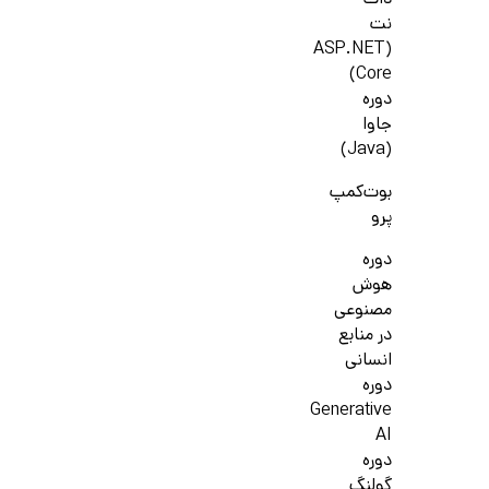
دات
نت
(ASP.NET
Core)
دوره
جاوا
(Java)
بوت‌کمپ
پرو
دوره
هوش
مصنوعی
در منابع
انسانی
دوره
Generative
AI
دوره
گولنگ