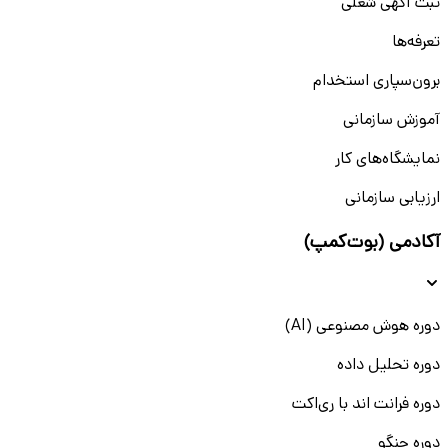
در کرج، فرصت‌های شغلی تمام‌وقت برای رشته‌های مختلف از
ثبت آگهی شغلی
جمله مهندسی، حسابداری، مدیریت، فناوری اطلاعات و پزشکی در
تعرفه‌ها
حال گسترش است. شرکت‌های صنعتی و خدماتی مستقر در
شهرک‌های صنعتی اشتهارد و سیمین‌دشت، همواره به دنبال
برون‌سپاری استخدام
نیروی متخصص هستند.
آموزش سازمانی
همچنین فروشگاه‌های زنجیره‌ای، بیمارستان‌ها و دفاتر بازرگانی نیز
فرصت‌های استخدام فوری در کرج تمام‌وقت با حقوق ثابت و
نمایشگاه‌های کار
بیمه تأمین اجتماعی را ارائه می‌دهند. فارغ‌التحصیلان
ارزیابی سازمانی
دانشگاه‌های استان البرز می‌توانند با تقویت مهارت‌های تخصصی
و نرم‌افزاری خود، شانس بالایی برای استخدام در این موقعیت‌ها
آکادمی (بوت‌کمپ)
داشته باشند.
موقعیت‌های تمام‌وقت، پاره‌وقت، پروژه‌ای و دورکاری
دوره هوش مصنوعی (AI)
آگهی کار در کرج در سمت‌های تمام وقت در پلتفرم دانشکار وجود
دارند. شما می‌توانید بسته به رشته تحصلی، تجربه و سایر موارد،
دوره تحلیل داده
برای فرصت صغلی مناسب اقدام کنید. از طرفی، مشاغلی مانند
تدریس خصوصی، تولید محتوا، برنامه نویسی و سایر موارد از
دوره فرانت اند با ری‌اکت
جمله گزینه‌های محبوب برای کار پاره وقت، پروژه‌ای و دورکاری
دوره جنگو