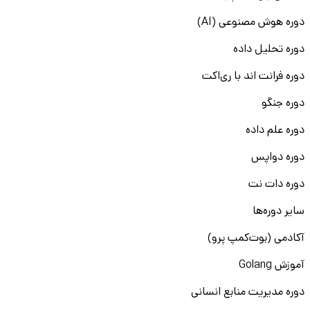
تکنسین فنی در کارخانه‌ها و شهرک‌های صنعتی پرتقاضا هستند.
دوره هوش مصنوعی (AI)
در حوزه آموزش و خدمات آموزشی نیز، تدریس در آموزشگاه‌ها و
مراکز آموزشی از جمله فرصت‌های شغلی محبوب محسوب
دوره تحلیل داده
می‌شوند. با توجه به رشد جمعیت و توسعه اقتصادی کرج، این
شهر به یکی از مقاصد مهم برای جویندگان کار در ایران تبدیل شده
دوره فرانت اند با ری‌اکت
است.
دوره جنگو
استخدام در مشاغل فنی و مهندسی
دوره علم داده
کرج به عنوان یکی از قطب‌های صنعتی ایران، فرصت‌های شغلی
دوره دواپس
متنوعی در حوزه‌های فنی و مهندسی دارد. شرکت‌های فعال در
زمینه‌های ساخت‌وساز، تولیدی، خودروسازی، الکترونیک و صنایع
دوره دات نت
غذایی به دنبال جذب نیروهای متخصص مانند تکنسین‌های فنی،
سایر دوره‌ها
مهندسان عمران، مکانیک، برق و کنترل کیفیت هستند. به عنوان
مثال، آگهی‌هایی استخدام کرج در منطقه کمال‌شهر برای مهندس،
آکادمی (بوت‌کمپ پرو)
تکنسین فنی و کارگر ساده با حقوق توافقی و بیمه وجود دارد.
این فرصت‌ها نشان‌دهنده نیاز مستمر بازار کار کرج به تخصص‌های
آموزش Golang
فنی و مهندسی است.
دوره مدیریت منابع انسانی
استخدام مشاغل اداری و پشتیبانی