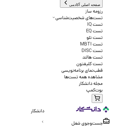
صفحه اصلی آکادمی
رزومه ساز
تست‌های شخصیت‌شناسی
تست IQ
تست EQ
تست نئو
تست MBTI
تست DISC
تست هالند
تست کلیفتون
قطب‌نمای برنامه‌نویسی
مشاهده همه تست‌ها
مجله دانشکار
بوت‌کمپ
دانشکار
جست‌و‌جوی شغل