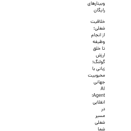
وبینارهای
رایگان
خلاقیت
شغلی؛
از انجام
وظیفه
تا خلق
ارزش
گولنگ؛
زبانی با
محبوبیت
جهانی
AI
Agent؛
انقلابی
در
مسیر
شغلی
شما