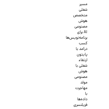
مسیر
شغلی
متخصص
هوش
مصنوعی
AI برای
برنامه‌نویس‌ها
کسب
درآمد با
پایتون
ارتقاء
شغلی با
هوش
مصنوعی
مولد
مهاجرت
با
داده‌ها
فریلنسری