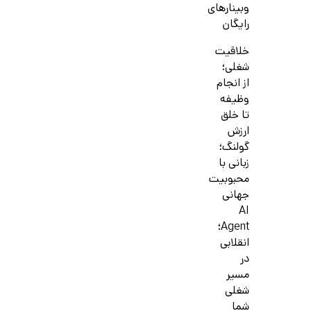
وبینارهای
رایگان
خلاقیت
شغلی؛
از انجام
وظیفه
تا خلق
ارزش
گولنگ؛
زبانی با
محبوبیت
جهانی
AI
Agent؛
انقلابی
در
مسیر
شغلی
شما