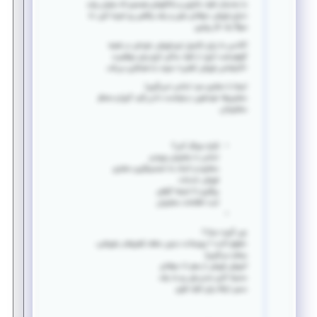
ما به‌دنبال افراد باانرژی و باانگیزه‌ای هستیم که بخوان وارد
دنیای فروش حرفه‌ای بشن و رشد واقعی رو تجربه کنن، نه
صرفاً یک کار روتین.
آکادمی ما برای تکمیل تیم فروش خودش در شعبه
گوهردشت کرج، از افراد ساکن کرج برای موقعیت
«کارشناس فروش تلفنی» دعوت به همکاری می‌کند.
اینجا با مشتری سرد تماس نمی‌گیری!
مشتری‌ها خودشون درخواست دادن (لید گرم) و منتظر
مشاوره‌ان.
قراره چیکار کنی؟
تماس با مشتریان ورودی
مشاوره و کمک به تصمیم‌گیری مشتری
فروش خدمات
پیگیری تا نتیجه گرفتن
ثبت اطلاعات مشتریان
چی گیرت میاد؟
حقوق ثابت + پورسانت بدون سقف (هرچقدر بفروشی،
بیشتر می‌گیری)
آموزش فروش از صفر تا حرفه‌ای
محیط کاری جدی ولی رو به رشد
مسیر ارتقا برای افراد قوی