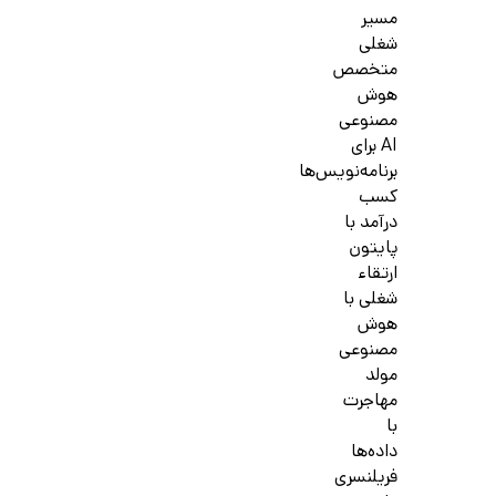
مسیر
شغلی
متخصص
هوش
مصنوعی
AI برای
برنامه‌نویس‌ها
کسب
درآمد با
پایتون
ارتقاء
شغلی با
هوش
مصنوعی
مولد
مهاجرت
با
داده‌ها
فریلنسری