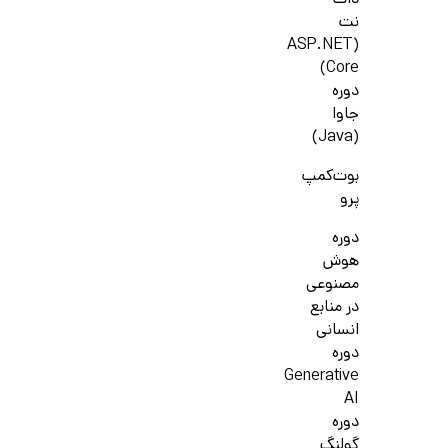
دات
نت
(ASP.NET
Core)
دوره
جاوا
(Java)
بوت‌کمپ
پرو
دوره
هوش
مصنوعی
در منابع
انسانی
دوره
Generative
AI
دوره
گولنگ