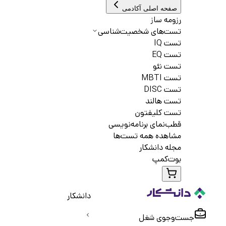
صفحه اصلی آکادمی
رزومه ساز
تست‌های شخصیت‌شناسی
تست IQ
تست EQ
تست نئو
تست MBTI
تست DISC
تست هالند
تست کلیفتون
قطب‌نمای برنامه‌نویسی
مشاهده همه تست‌ها
مجله دانشکار
بوت‌کمپ
دانشکار
جست‌و‌جوی شغل