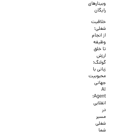
وبینارهای
رایگان
خلاقیت
شغلی؛
از انجام
وظیفه
تا خلق
ارزش
گولنگ؛
زبانی با
محبوبیت
جهانی
AI
Agent؛
انقلابی
در
مسیر
شغلی
شما