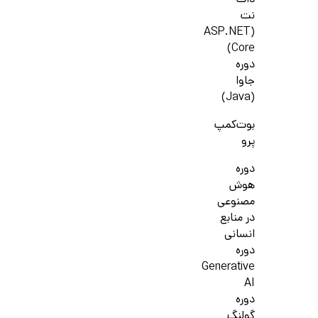
دات
نت
(ASP.NET
Core)
دوره
جاوا
(Java)
بوت‌کمپ
پرو
دوره
هوش
مصنوعی
در منابع
انسانی
دوره
Generative
AI
دوره
گولنگ