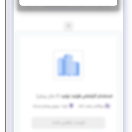
|
۶ سال پیش
مرکزی
| منقضی شده
جزئیات بیشتر
1
استخدام کارشناس فرایند تولید
(
۶ سال پیش
)
پیشگامان صنعت کاغذ
زاویه
-
روبروی روستای صدرآباد
فرصت منقضی شده