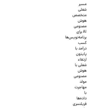
مسیر
شغلی
متخصص
هوش
مصنوعی
AI برای
برنامه‌نویس‌ها
کسب
درآمد با
پایتون
ارتقاء
شغلی با
هوش
مصنوعی
مولد
مهاجرت
با
داده‌ها
فریلنسری