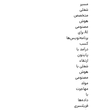
مسیر
شغلی
متخصص
هوش
مصنوعی
AI برای
برنامه‌نویس‌ها
کسب
درآمد با
پایتون
ارتقاء
شغلی با
هوش
مصنوعی
مولد
مهاجرت
با
داده‌ها
فریلنسری