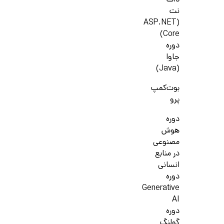
دات
نت
(ASP.NET
Core)
دوره
جاوا
(Java)
بوت‌کمپ
پرو
دوره
هوش
مصنوعی
در منابع
انسانی
دوره
Generative
AI
دوره
گولنگ