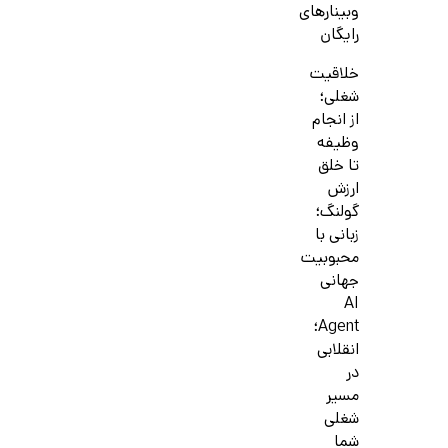
وبینارهای
رایگان
خلاقیت
شغلی؛
از انجام
وظیفه
تا خلق
ارزش
گولنگ؛
زبانی با
محبوبیت
جهانی
AI
Agent؛
انقلابی
در
مسیر
شغلی
شما