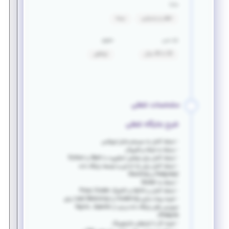
مزایا
ناهار و پذیرایی
بیمه
بازه سنی
حقوق
20 تا 40 سال
توافقی
مشخصات شغلی
شرح جایگاه شغلی
- تسلط کامل به سیستم عامل لینوکس
- مسلط به شبکه و فایروال
- تسلط کامل برای نوشتن اسکریپت با Bash یا Python
- تسلط کامل برای راه اندازی و توسعه پایگاه داده
Postgresql و Sharding
- تسلط به Docker
- تسلط کامل بر nginx و کانفیگ Proxy Cluster
- تجربه پیاده سازی Clustering یا Load Balancing برای
سرویس های پایگاه داده و وب (Ngnix , Apache ,
Postgres)
- تجربه کار با ابزارهای مانیتورینگ