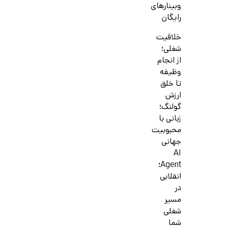
وبینارهای
رایگان
خلاقیت
شغلی؛
از انجام
وظیفه
تا خلق
ارزش
گولنگ؛
زبانی با
محبوبیت
جهانی
AI
Agent؛
انقلابی
در
مسیر
شغلی
شما