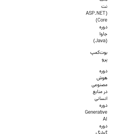
دات
نت
(ASP.NET
Core)
دوره
جاوا
(Java)
بوت‌کمپ
پرو
دوره
هوش
مصنوعی
در منابع
انسانی
دوره
Generative
AI
دوره
گولنگ