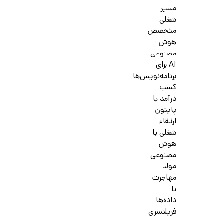
مسیر
شغلی
متخصص
هوش
مصنوعی
AI برای
برنامه‌نویس‌ها
کسب
درآمد با
پایتون
ارتقاء
شغلی با
هوش
مصنوعی
مولد
مهاجرت
با
داده‌ها
فریلنسری