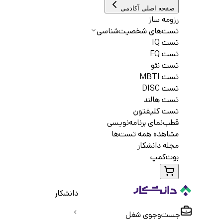
صفحه اصلی آکادمی
رزومه ساز
تست‌های شخصیت‌شناسی
تست IQ
تست EQ
تست نئو
تست MBTI
تست DISC
تست هالند
تست کلیفتون
قطب‌نمای برنامه‌نویسی
مشاهده همه تست‌ها
مجله دانشکار
بوت‌کمپ
دانشکار
جست‌و‌جوی شغل