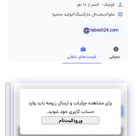
کوچک - کمتر از ۱۰ نفر
سئو/دیجیتال مارکتینگ/تولید محتوا
tabesh24.com
معرفی
فرصت‌های شغلی
تابش
برای مشاهده جزئیات و ارسال رزومه باید وارد
استخدام پشتیبان سایت و شبکه های اجتماعی
حساب کاربری خود شوید.
تمام وقت
استخدام
ورود/ثبت‌نام
|
۶ سال پیش
تهران
| منقضی شده
جزئیات بیشتر