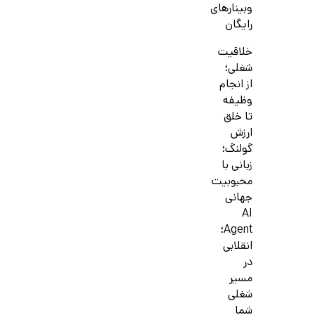
وبینارهای
رایگان
خلاقیت
شغلی؛
از انجام
وظیفه
تا خلق
ارزش
گولنگ؛
زبانی با
محبوبیت
جهانی
AI
Agent؛
انقلابی
در
مسیر
شغلی
شما