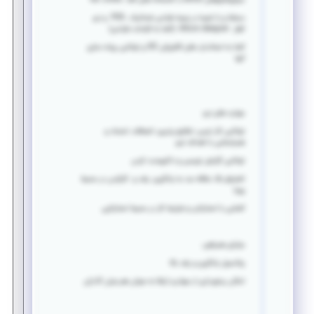
میکروکنترلرهای
stm32
با کتابخانه های
spl
،
cmsis
،
hal
مسلط و با تجربه در زمینه طراحی شماتیک ،
PCB
و نرم
افزار
Altium designer
(آشنا به الزامات طراحی)
آشنا به استاندارد های الکتریکی
IEC
و توانایی پیاده سازی
آنها
مهارت های نرم:
توانایی کار تیمی، تطابق پذیری، انعطاف، اعتماد و
همراستایی با اهداف تیم
توانایی گزارش نویسی و داکیومنت کردن
اشتیاق بالا، علاقه مند به یادگیری، رشد و کارکردن در محیط
پویا
آشنایی با استارتاپ و شرایط کار در محیط استارتاپی
مزایای همراهی:
پتانسیل یادگیری و رشد بالا
امکان برخورداری از سهام و ارتقا به عنوان هم بنیان گذاران