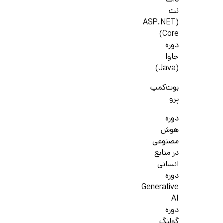
دات
نت
(ASP.NET
Core)
دوره
جاوا
(Java)
بوت‌کمپ
پرو
دوره
هوش
مصنوعی
در منابع
انسانی
دوره
Generative
AI
دوره
گولنگ