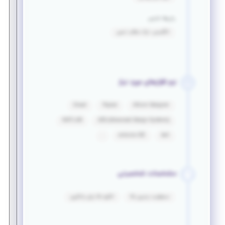
زبان‌ها خارجی
انگلیسی: درک مطلب نسبی
نرم افزارهای مورد نیاز
Orcad
Pspice
Altium Designer
MATLAB
ADS (Advanced Design Systems)
arduino IDE
keil
مشخصات شخصیتی
مسئولیت پذیری بالا
انگیزه بالا برای یادگیری