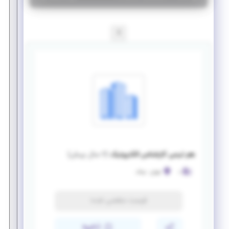
1
هم تیمی کارشناس الکترونیک
(
۶ سال پیش
)
ه
تهران
-
ونک
فرصت منقضی شده
ذخیره