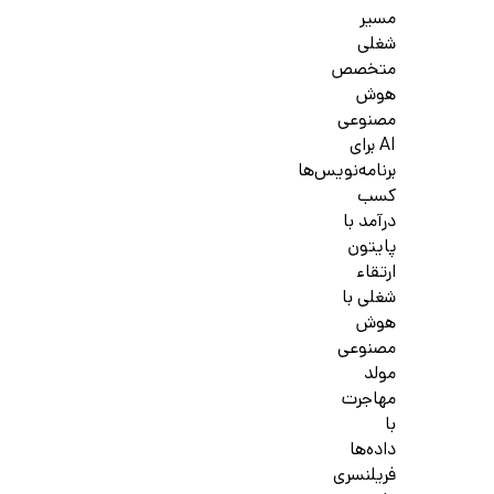
مسیر
شغلی
متخصص
هوش
مصنوعی
AI برای
برنامه‌نویس‌ها
کسب
درآمد با
پایتون
ارتقاء
شغلی با
هوش
مصنوعی
مولد
مهاجرت
با
داده‌ها
فریلنسری