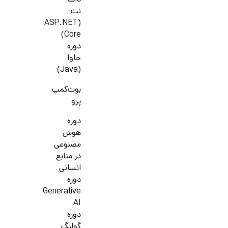
دات
نت
(ASP.NET
Core)
دوره
جاوا
(Java)
بوت‌کمپ
پرو
دوره
هوش
مصنوعی
در منابع
انسانی
دوره
Generative
AI
دوره
گولنگ