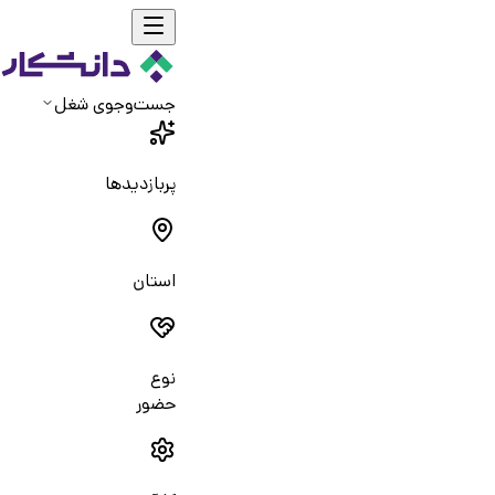
جست‌و‌جوی شغل
پربازدیدها
استان
نوع
حضور