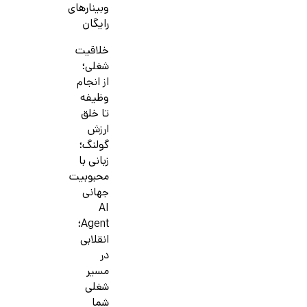
وبینارهای
رایگان
خلاقیت
شغلی؛
از انجام
وظیفه
تا خلق
ارزش
گولنگ؛
زبانی با
محبوبیت
جهانی
AI
Agent؛
انقلابی
در
مسیر
شغلی
شما