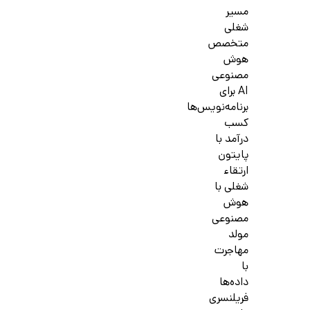
مسیر
شغلی
متخصص
هوش
مصنوعی
AI برای
برنامه‌نویس‌ها
کسب
درآمد با
پایتون
ارتقاء
شغلی با
هوش
مصنوعی
مولد
مهاجرت
با
داده‌ها
فریلنسری