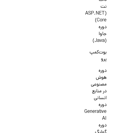
دات
نت
(ASP.NET
Core)
دوره
جاوا
(Java)
بوت‌کمپ
پرو
دوره
هوش
مصنوعی
در منابع
انسانی
دوره
Generative
AI
دوره
گولنگ