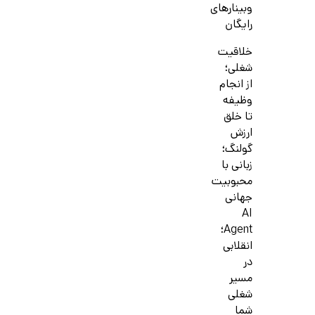
وبینارهای
رایگان
خلاقیت
شغلی؛
از انجام
وظیفه
تا خلق
ارزش
گولنگ؛
زبانی با
محبوبیت
جهانی
AI
Agent؛
انقلابی
در
مسیر
شغلی
شما