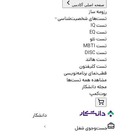
صفحه اصلی آکادمی
رزومه ساز
تست‌های شخصیت‌شناسی
تست IQ
تست EQ
تست نئو
تست MBTI
تست DISC
تست هالند
تست کلیفتون
قطب‌نمای برنامه‌نویسی
مشاهده همه تست‌ها
مجله دانشکار
بوت‌کمپ
دانشکار
جست‌و‌جوی شغل