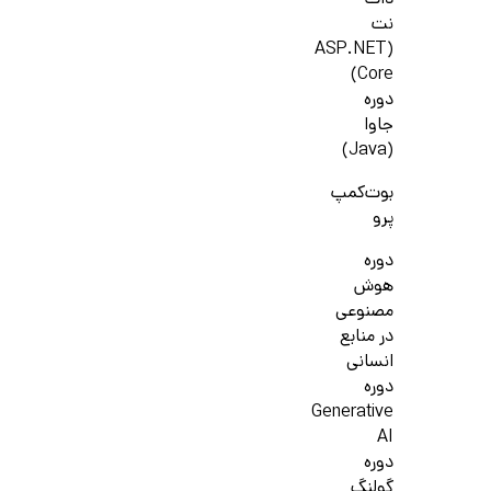
دات
نت
(ASP.NET
Core)
دوره
جاوا
(Java)
بوت‌کمپ
پرو
دوره
هوش
مصنوعی
در منابع
انسانی
دوره
Generative
AI
دوره
گولنگ