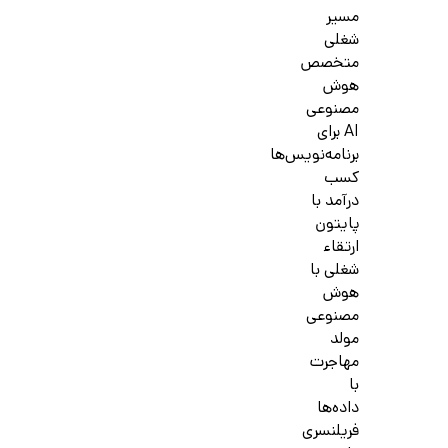
مسیر
شغلی
متخصص
هوش
مصنوعی
AI برای
برنامه‌نویس‌ها
کسب
درآمد با
پایتون
ارتقاء
شغلی با
هوش
مصنوعی
مولد
مهاجرت
با
داده‌ها
فریلنسری