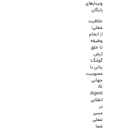
وبینارهای
رایگان
خلاقیت
شغلی؛
از انجام
وظیفه
تا خلق
ارزش
گولنگ؛
زبانی با
محبوبیت
جهانی
AI
Agent؛
انقلابی
در
مسیر
شغلی
شما