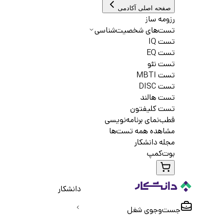
صفحه اصلی آکادمی
رزومه ساز
تست‌های شخصیت‌شناسی
تست IQ
تست EQ
تست نئو
تست MBTI
تست DISC
تست هالند
تست کلیفتون
قطب‌نمای برنامه‌نویسی
مشاهده همه تست‌ها
مجله دانشکار
بوت‌کمپ
دانشکار
جست‌و‌جوی شغل