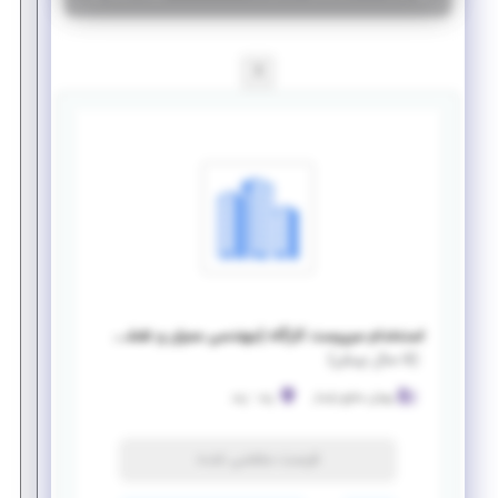
1
استخدام سرپرست کارگاه (مهندسی عمران و نقشه برداری)
(
۵ سال پیش
)
پويان منابع پایدار
زرند
-
زرند
فرصت منقضی شده