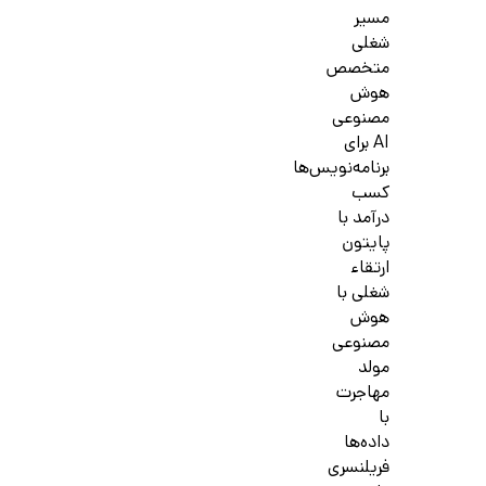
مسیر
شغلی
متخصص
هوش
مصنوعی
AI برای
برنامه‌نویس‌ها
کسب
درآمد با
پایتون
ارتقاء
شغلی با
هوش
مصنوعی
مولد
مهاجرت
با
داده‌ها
فریلنسری