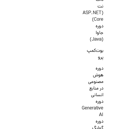
دات
نت
(ASP.NET
Core)
دوره
جاوا
(Java)
بوت‌کمپ
پرو
دوره
هوش
مصنوعی
در منابع
انسانی
دوره
Generative
AI
دوره
گولنگ