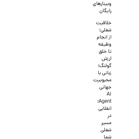
وبینارهای
رایگان
خلاقیت
شغلی؛
از انجام
وظیفه
تا خلق
ارزش
گولنگ؛
زبانی با
محبوبیت
جهانی
AI
Agent؛
انقلابی
در
مسیر
شغلی
شما