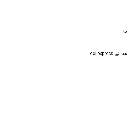
ها
 edl express