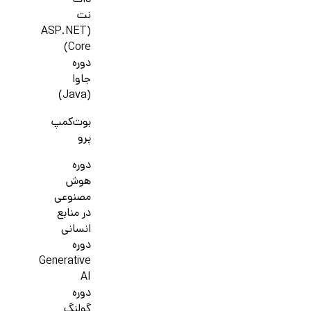
دات
نت
(ASP.NET
Core)
دوره
جاوا
(Java)
بوت‌کمپ
پرو
دوره
هوش
مصنوعی
در منابع
انسانی
دوره
Generative
AI
دوره
گولنگ