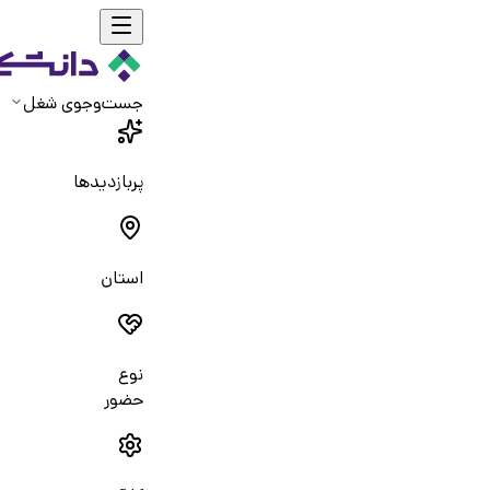
جست‌و‌جوی شغل
پربازدیدها
استان
نوع
حضور