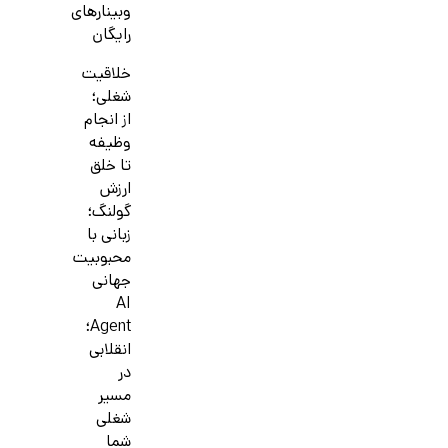
وبینارهای
رایگان
خلاقیت
شغلی؛
از انجام
وظیفه
تا خلق
ارزش
گولنگ؛
زبانی با
محبوبیت
جهانی
AI
Agent؛
انقلابی
در
مسیر
شغلی
شما