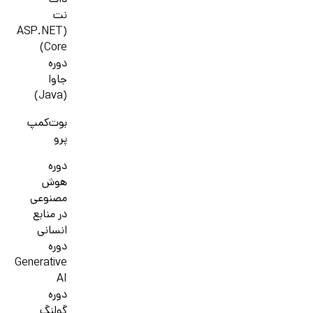
دات
نت
(ASP.NET
Core)
دوره
جاوا
(Java)
بوت‌کمپ
پرو
دوره
هوش
مصنوعی
در منابع
انسانی
دوره
Generative
AI
دوره
گولنگ