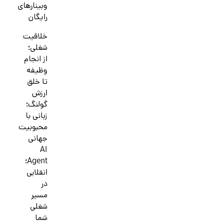
وبینارهای
رایگان
خلاقیت
شغلی؛
از انجام
وظیفه
تا خلق
ارزش
گولنگ؛
زبانی با
محبوبیت
جهانی
AI
Agent؛
انقلابی
در
مسیر
شغلی
شما