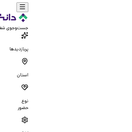
جست‌و‌جوی شغ
پربازدیدها
استان
نوع
حضور