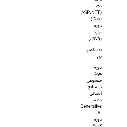
دات
نت
(ASP.NET
Core)
دوره
جاوا
(Java)
بوت‌کمپ
پرو
دوره
هوش
مصنوعی
در منابع
انسانی
دوره
Generative
AI
دوره
گولنگ