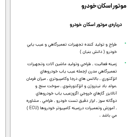
موتور اسکان خودرو
درباره‌ی موتور اسکان خودرو
طراح و توليد كننده تجهيزات تعميرگاهي و عيب يابي
خودرو ( دانش بنيان )
زمينه فعاليت , طراحي وتوليد ماشين آلات وتجهيزات
تعميرگاهي مدرن ازجمله عيب ياب خودروهاي
انژكتوري , بالانس هاي درجا وكامپيوتري , ميزان فرمان
,مولد باد نيتروژن و انژكتورشوي , سوخت سنج و
آنالايزر گازهاي خروجي اگزوزعيب ياب خودروهاي
دوگانه سوز , ابزار دقيق تست خودرو , طراحي , مشاوره
, آموزش وتعميرات درزمينه كامپيوتر خودروها (ECU )
مي باشد .