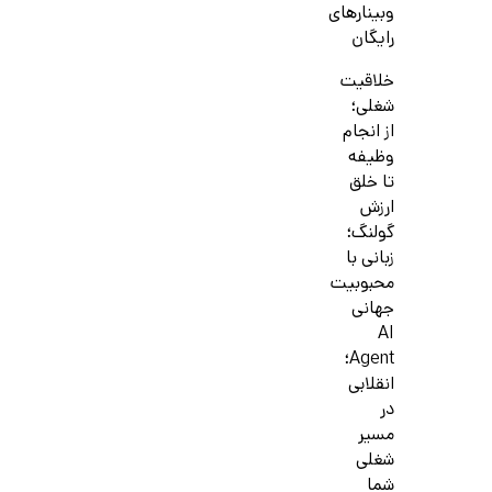
وبینارهای
رایگان
خلاقیت
شغلی؛
از انجام
وظیفه
تا خلق
ارزش
گولنگ؛
زبانی با
محبوبیت
جهانی
AI
Agent؛
انقلابی
در
مسیر
شغلی
شما