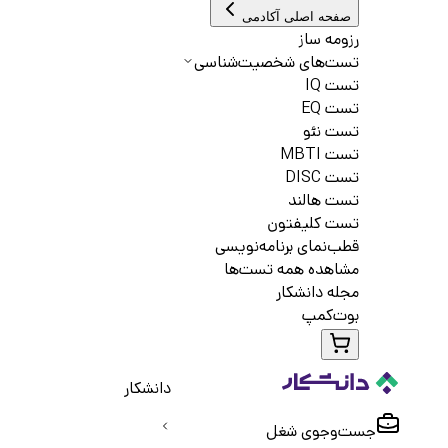
صفحه اصلی آکادمی
رزومه ساز
تست‌های شخصیت‌شناسی
تست IQ
تست EQ
تست نئو
تست MBTI
تست DISC
تست هالند
تست کلیفتون
قطب‌نمای برنامه‌نویسی
مشاهده همه تست‌ها
مجله دانشکار
بوت‌کمپ
دانشکار
جست‌و‌جوی شغل