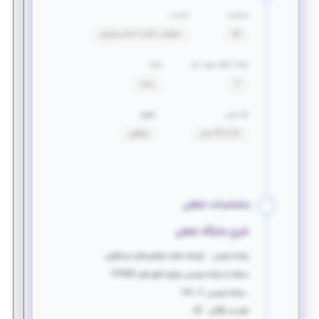
جنسیت
خدمت
آقا
معافیت دائم یا اتمام سربازی
تعداد افراد مورد نیاز
مزایا
2
بیمه
بازه سنی
حقوق
22 تا 35 سال
توافقی
مشخصات شغلی
شرح جایگاه شغلی
برنامه نویس - توسعه دهنده پلتفرم های نرم افزاری
مسلط به برنامه نویسی میکرو کنترلر های STM32
، برنامه نویسی C ، C++
آشنا به
SQL
و
QT