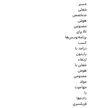
مسیر
شغلی
متخصص
هوش
مصنوعی
AI برای
برنامه‌نویس‌ها
کسب
درآمد با
پایتون
ارتقاء
شغلی با
هوش
مصنوعی
مولد
مهاجرت
با
داده‌ها
فریلنسری