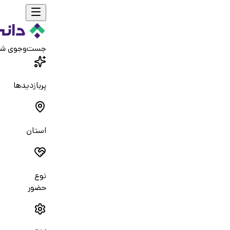
جست‌و‌جوی ش
پربازدیدها
استان
نوع
حضور