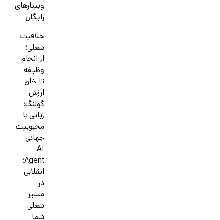
وبینارهای
رایگان
خلاقیت
شغلی؛
از انجام
وظیفه
تا خلق
ارزش
گولنگ؛
زبانی با
محبوبیت
جهانی
AI
Agent؛
انقلابی
در
مسیر
شغلی
شما