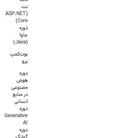
دات
نت
(ASP.NET
Core)
دوره
جاوا
(Java)
بوت‌کمپ
پرو
دوره
هوش
مصنوعی
در منابع
انسانی
دوره
Generative
AI
دوره
گولنگ