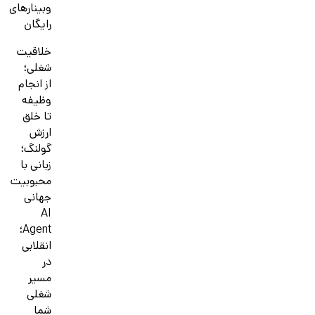
وبینارهای
رایگان
خلاقیت
شغلی؛
از انجام
وظیفه
تا خلق
ارزش
گولنگ؛
زبانی با
محبوبیت
جهانی
AI
Agent؛
انقلابی
در
مسیر
شغلی
شما