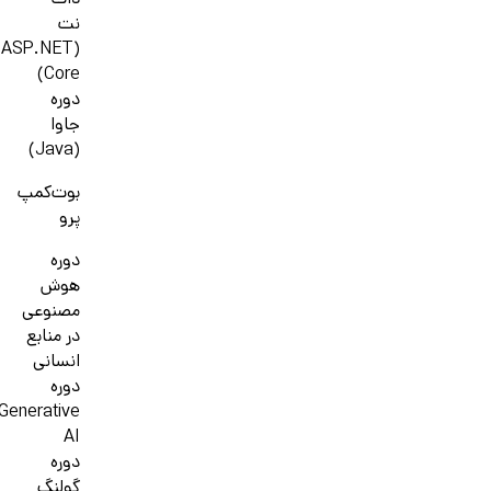
دات
نت
(ASP.NET
Core)
دوره
جاوا
(Java)
بوت‌کمپ
پرو
دوره
هوش
مصنوعی
در منابع
انسانی
دوره
Generative
AI
دوره
گولنگ