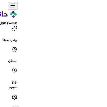
جست‌و‌جوی
پربازدیدها
استان
نوع
حضور