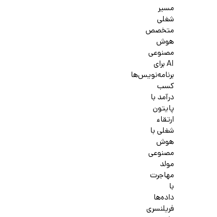
مسیر
شغلی
متخصص
هوش
مصنوعی
AI برای
برنامه‌نویس‌ها
کسب
درآمد با
پایتون
ارتقاء
شغلی با
هوش
مصنوعی
مولد
مهاجرت
با
داده‌ها
فریلنسری