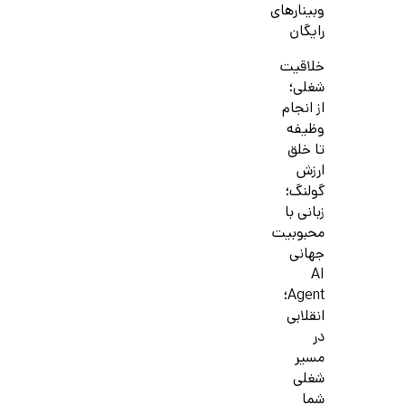
وبینارهای
رایگان
خلاقیت
شغلی؛
از انجام
وظیفه
تا خلق
ارزش
گولنگ؛
زبانی با
محبوبیت
جهانی
AI
Agent؛
انقلابی
در
مسیر
شغلی
شما