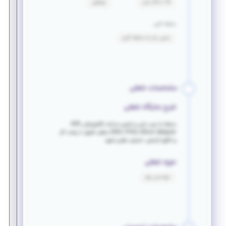
18 تا 26 سال
توافقی
سابقه کاری
بدون نیاز به سابقه کاری
مشخصات شغلی
شرح جایگاه شغلی
مسلط به عیب یابی و تعمیر مدارات الکترونیکی AVR,
ARM, FPGA, Altium Designer منظم، دقیق، با پشت کار
و انگیزه آرامش، احترام، نظم و تعهد
حوزه شغلی
مهندسی برق