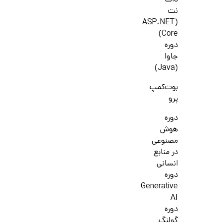
دات
نت
(ASP.NET
Core)
دوره
جاوا
(Java)
بوت‌کمپ
پرو
دوره
هوش
مصنوعی
در منابع
انسانی
دوره
Generative
AI
دوره
گولنگ