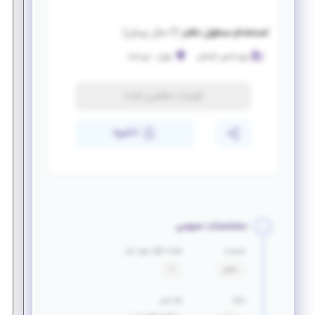
استخدام مسئول دفتر
(
۲ سال پیش
)
پترو تامین کیامکی
تهران
-
میرداماد
فرصت منقضی شده
ذخیره
مشخصات عمومی
جنسیت
تعداد افراد مورد نیاز
خانم
1
مزایا
بازه سنی