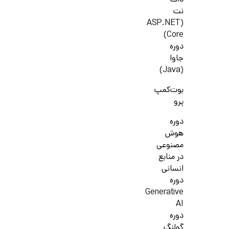
دات
نت
(ASP.NET
Core)
دوره
جاوا
(Java)
بوت‌کمپ
پرو
دوره
هوش
مصنوعی
در منابع
انسانی
دوره
Generative
AI
دوره
گولنگ