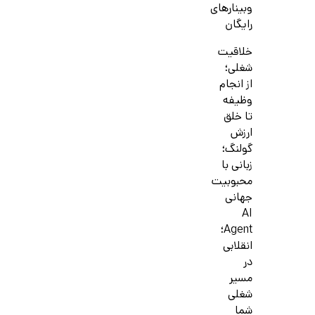
وبینارهای
رایگان
خلاقیت
شغلی؛
از انجام
وظیفه
تا خلق
ارزش
گولنگ؛
زبانی با
محبوبیت
جهانی
AI
Agent؛
انقلابی
در
مسیر
شغلی
شما