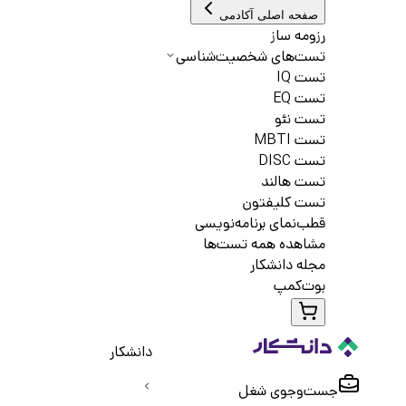
صفحه اصلی آکادمی
رزومه ساز
تست‌های شخصیت‌شناسی
تست IQ
تست EQ
تست نئو
تست MBTI
تست DISC
تست هالند
تست کلیفتون
قطب‌نمای برنامه‌نویسی
مشاهده همه تست‌ها
مجله دانشکار
بوت‌کمپ
دانشکار
جست‌و‌جوی شغل