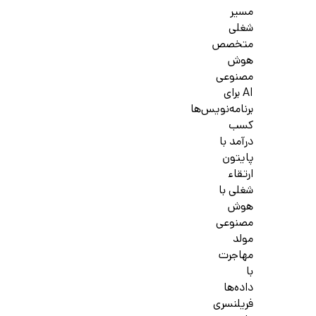
مسیر
شغلی
متخصص
هوش
مصنوعی
AI برای
برنامه‌نویس‌ها
کسب
درآمد با
پایتون
ارتقاء
شغلی با
هوش
مصنوعی
مولد
مهاجرت
با
داده‌ها
فریلنسری