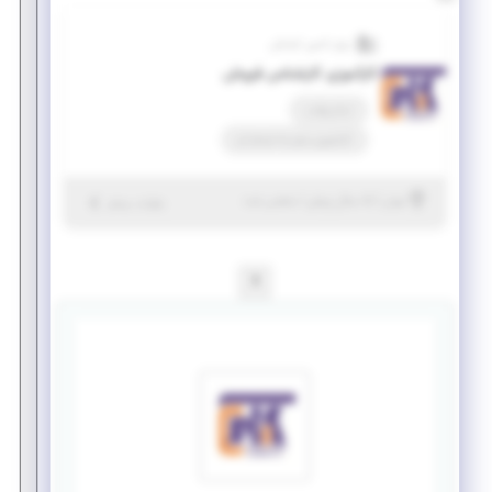
پترو تامین کیامکی
کارآموزی کارشناس فروش
تمام وقت
کارآموزی منجر ‌به استخدام
|
۵ سال پیش
تهران
| منقضی شده
جزئیات بیشتر
1