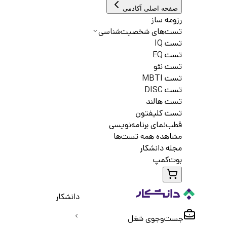
صفحه اصلی آکادمی
رزومه ساز
تست‌های شخصیت‌شناسی
تست IQ
تست EQ
تست نئو
تست MBTI
تست DISC
تست هالند
تست کلیفتون
قطب‌نمای برنامه‌نویسی
مشاهده همه تست‌ها
مجله دانشکار
بوت‌کمپ
دانشکار
جست‌و‌جوی شغل