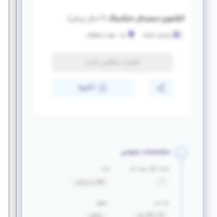
کارآموزی دیجیتال مارکتینگ
(
۲ سال پیش
)
پارسیان تکنیک
یزد
-
بلوار منتظرقائم
فرصت منقضی شده
ذخیره
مشخصات عمومی
تعداد افراد مورد نیاز
مزایا
1
ناهار و پذیرایی
بازه سنی
حقوق
18 تا 40 سال
توافقی