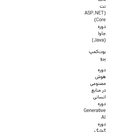
دات
نت
(ASP.NET
Core)
دوره
جاوا
(Java)
بوت‌کمپ
پرو
دوره
هوش
مصنوعی
در منابع
انسانی
دوره
Generative
AI
دوره
گولنگ