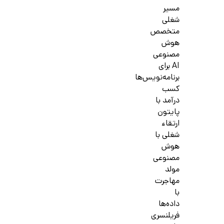
مسیر
شغلی
متخصص
هوش
مصنوعی
AI برای
برنامه‌نویس‌ها
کسب
درآمد با
پایتون
ارتقاء
شغلی با
هوش
مصنوعی
مولد
مهاجرت
با
داده‌ها
فریلنسری