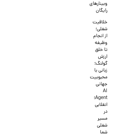
وبینارهای
رایگان
خلاقیت
شغلی؛
از انجام
وظیفه
تا خلق
ارزش
گولنگ؛
زبانی با
محبوبیت
جهانی
AI
Agent؛
انقلابی
در
مسیر
شغلی
شما