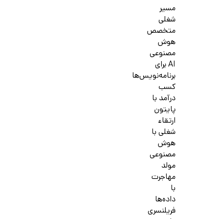
مسیر
شغلی
متخصص
هوش
مصنوعی
AI برای
برنامه‌نویس‌ها
کسب
درآمد با
پایتون
ارتقاء
شغلی با
هوش
مصنوعی
مولد
مهاجرت
با
داده‌ها
فریلنسری