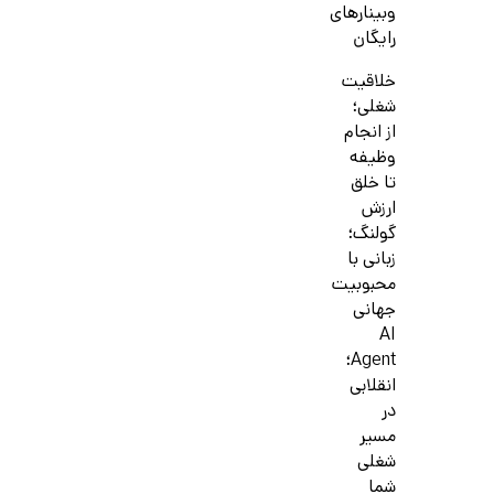
وبینارهای
رایگان
خلاقیت
شغلی؛
از انجام
وظیفه
تا خلق
ارزش
گولنگ؛
زبانی با
محبوبیت
جهانی
AI
Agent؛
انقلابی
در
مسیر
شغلی
شما