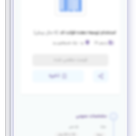
استخدام توسعه دهنده فرانت اند
(
۵ سال پیش
)
پذیرش 24
یزد
-
پارک علم وفناوری یزد
فرصت منقضی شده
ذخیره
مشخصات عمومی
مزایا
بازه سنی
بیمه
16 تا 32 سال