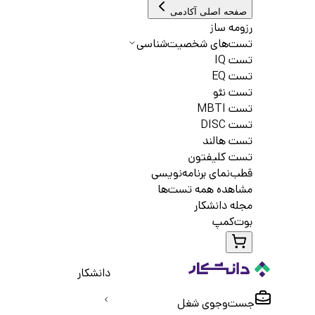
صفحه اصلی آکادمی
رزومه ساز
تست‌های شخصیت‌شناسی
تست IQ
تست EQ
تست نئو
تست MBTI
تست DISC
تست هالند
تست کلیفتون
قطب‌نمای برنامه‌نویسی
مشاهده همه تست‌ها
مجله دانشکار
بوت‌کمپ
دانشکار
جست‌و‌جوی شغل