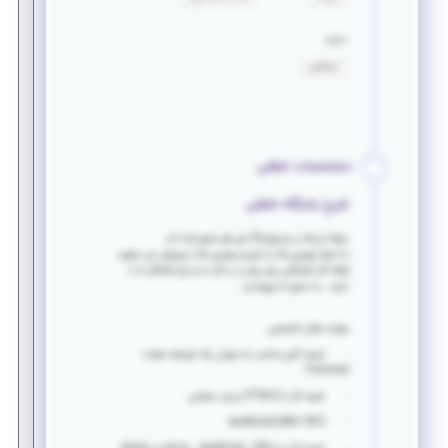
حقوق
توافقی
مشخصات شغلی
شرح جایگاه شغلی
حرفه ای ها در پذیرش24 دور هم جمع شده اند
ما اینجا بهترین ها را داریم و بهترین ها را پرورش می دهیم،
لطفا اگر اشتیاقی برای بودن در کنار ما و تیم تلاشگر ما را
دارید ، به جمع ما بپیوندید.
مهارت های
تخصصی
· تجربه کاری مناسب به عنوان یک توسعه دهنده
Front-end
· تجربه کار با HTML5 و وب معنایی
· JavaScript (ES6 / ES7)