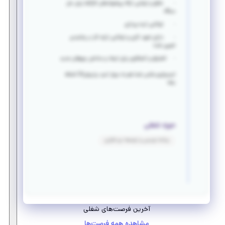
· خلاق و تونایی ارائه پیشنهادهای کارگشا برای حل
مسأله
· توانایی ایده پردازی
· دارای تعهد کاری و توانایی ارایه کار در زمانبندی
تعیین شده
· اشتیاق و کنجکاوی برای ایجاد و ساختن چیزهای جدید
امیدواریم عکس شما هم به دیوار امید پذیرش24 اضافه
بشه
حوزه شغلی
برنامه نویسی و توسعه نرم افزاری
آخرین فرصت‌های شغلی
مشاهده همه فرصت‌ها