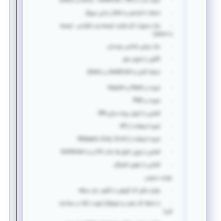
· تجربه کار با با vue.js ، JavaScript ، CSS و jQuery
· تسلط با آزمایش و اشکال زدایی مرورگر
· درک عمیق از کل فرایند توسعه وب (طراحی ، توسعه
و استقرار)
· درک زیبایی شناسی چیدمان
· آگاهی از اصول سئو
· تسلط کامل به JavaScript و jQuery
· تجربه در React و Angular
· تجربه در PWA
· آشنایی با اصول پیاده سازی SPA
· تجربه استفاده از API
· تجربه استفاده از Webpack ,Gulp ,Grunt
· آشنایی با ورژن کنترلر ها مانند Git و یا SubVersion
· آشنایی با سئوی تکنیکال
مهارت عمومی
· مهارت های کار گروهی با نگرش حل مسئله
· با سابقه کار مفید و نمونه‎کار (جهت ارائه در مصاحبه
فنی)