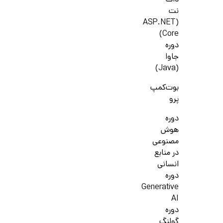
دات
نت
(ASP.NET
Core)
دوره
جاوا
(Java)
بوت‌کمپ
پرو
دوره
هوش
مصنوعی
در منابع
انسانی
دوره
Generative
AI
دوره
گولنگ