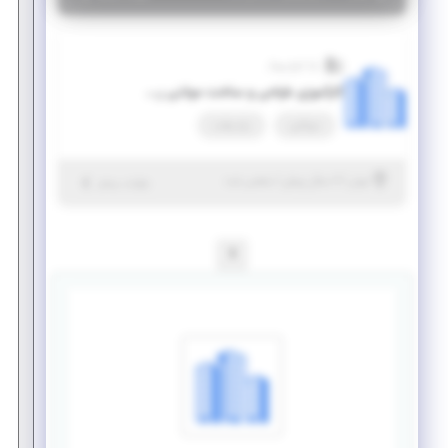
رایا اوج پرواز
کارآموزی طراحی و ساخت مولتی روتور سمپاش
دورکاری
پاره وقت
|
۶ سال پیش
تهران
| منقضی شده
جزئیات بیشتر
1