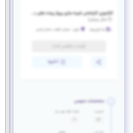
کارآموزی کارشناس شبیه سازی پرواز پرنده های بدون سرنشین
(
۶ سال پیش
)
رایا اوج پرواز
تهران
-
خیابان انقلاب، خیابان قدس
فرصت منقضی شده
ذخیره
مشخصات عمومی
جنسیت
تعداد افراد مورد نیاز
آقا
3
بازه سنی
حقوق