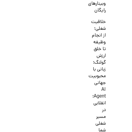
وبینارهای
رایگان
خلاقیت
شغلی؛
از انجام
وظیفه
تا خلق
ارزش
گولنگ؛
زبانی با
محبوبیت
جهانی
AI
Agent؛
انقلابی
در
مسیر
شغلی
شما