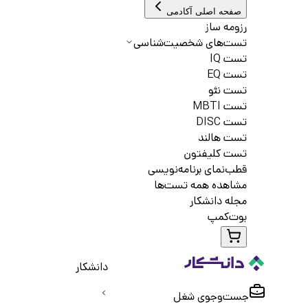
صفحه اصلی آکادمی
رزومه ساز
تست‌های شخصیت‌شناسی
تست IQ
تست EQ
تست نئو
تست MBTI
تست DISC
تست هالند
تست کلیفتون
قطب‌نمای برنامه‌نویسی
مشاهده همه تست‌ها
مجله دانشکار
بوت‌کمپ
دانشکار
جست‌و‌جوی شغل