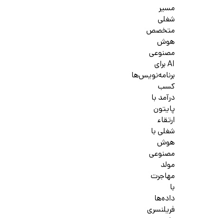
مسیر
شغلی
متخصص
هوش
مصنوعی
AI برای
برنامه‌نویس‌ها
کسب
درآمد با
پایتون
ارتقاء
شغلی با
هوش
مصنوعی
مولد
مهاجرت
با
داده‌ها
فریلنسری