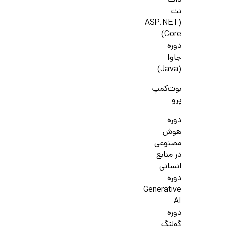
دات
نت
(ASP.NET
Core)
دوره
جاوا
(Java)
بوت‌کمپ
پرو
دوره
هوش
مصنوعی
در منابع
انسانی
دوره
Generative
AI
دوره
گولنگ