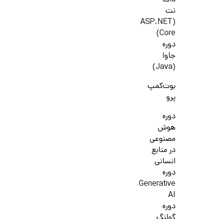
دات
نت
(ASP.NET
Core)
دوره
جاوا
(Java)
بوت‌کمپ
پرو
دوره
هوش
مصنوعی
در منابع
انسانی
دوره
Generative
AI
دوره
گولنگ