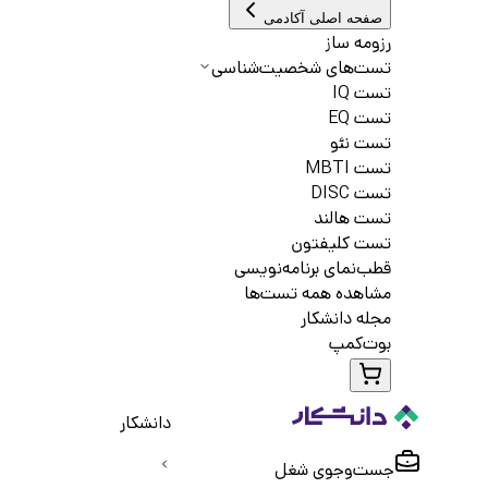
صفحه اصلی آکادمی
رزومه ساز
تست‌های شخصیت‌شناسی
تست IQ
تست EQ
تست نئو
تست MBTI
تست DISC
تست هالند
تست کلیفتون
قطب‌نمای برنامه‌نویسی
مشاهده همه تست‌ها
مجله دانشکار
بوت‌کمپ
دانشکار
جست‌و‌جوی شغل