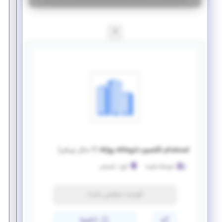
1
استخدام تکنسین داروخانه روزانه
(
۶ سال پیش
)
داروخانه ارکیده
کرج
-
باغستان
فرصت منقضی شده
ذخیره