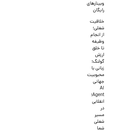
وبینارهای
رایگان
خلاقیت
شغلی؛
از انجام
وظیفه
تا خلق
ارزش
گولنگ؛
زبانی با
محبوبیت
جهانی
AI
Agent؛
انقلابی
در
مسیر
شغلی
شما