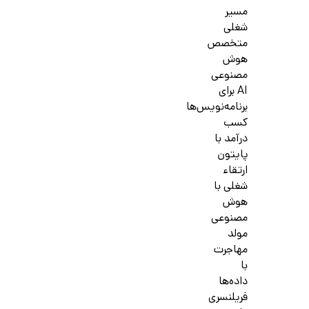
مسیر
شغلی
متخصص
هوش
مصنوعی
AI برای
برنامه‌نویس‌ها
کسب
درآمد با
پایتون
ارتقاء
شغلی با
هوش
مصنوعی
مولد
مهاجرت
با
داده‌ها
فریلنسری