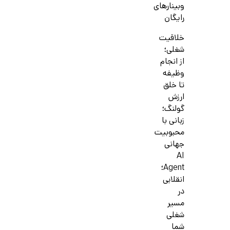
وبینارهای
رایگان
خلاقیت
شغلی؛
از انجام
وظیفه
تا خلق
ارزش
گولنگ؛
زبانی با
محبوبیت
جهانی
AI
Agent؛
انقلابی
در
مسیر
شغلی
شما