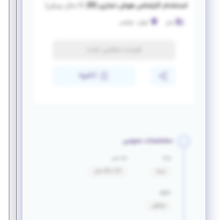
استخدام کارشناس هوش تجاری (BI)
(
۶ سال پیش
)
سان
تهران
-
بهشتی
فرصت منقضی شده
ذخیره
مشخصات عمومی
مزایا
بازه سنی
بیمه
22 تا 45 سال
حقوق
توافقی