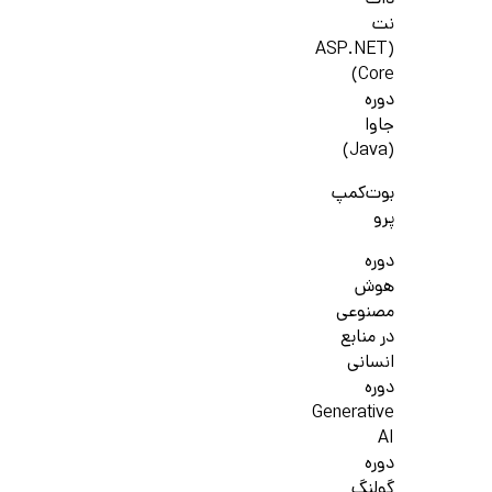
دات
نت
(ASP.NET
Core)
دوره
جاوا
(Java)
بوت‌کمپ
پرو
دوره
هوش
مصنوعی
در منابع
انسانی
دوره
Generative
AI
دوره
گولنگ