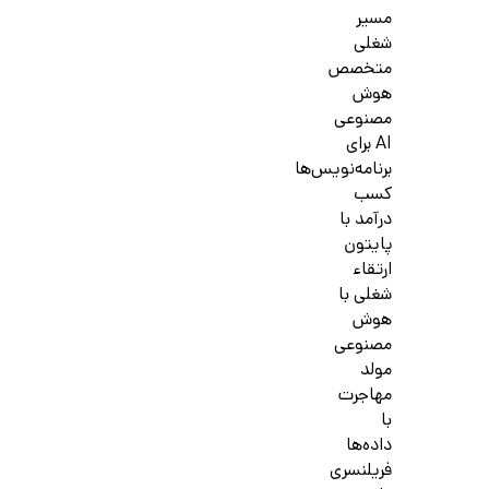
مسیر
شغلی
متخصص
هوش
مصنوعی
AI برای
برنامه‌نویس‌ها
کسب
درآمد با
پایتون
ارتقاء
شغلی با
هوش
مصنوعی
مولد
مهاجرت
با
داده‌ها
فریلنسری