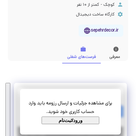
کوچک - کمتر از ۱۰ نفر
کارگاه ساخت دیجیتال
sepehrdecor.ir
معرفی
فرصت‌های شغلی
SepehrDecor
برای مشاهده جزئیات و ارسال رزومه باید وارد
کارآموزی اوپراتور سی ان سی
حساب کاربری خود شوید.
پاره وقت
تمام وقت
ورود/ثبت‌نام
|
۵ سال پیش
یزد
| منقضی شده
جزئیات بیشتر