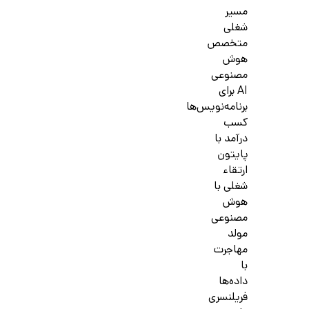
مسیر
شغلی
متخصص
هوش
مصنوعی
AI برای
برنامه‌نویس‌ها
کسب
درآمد با
پایتون
ارتقاء
شغلی با
هوش
مصنوعی
مولد
مهاجرت
با
داده‌ها
فریلنسری