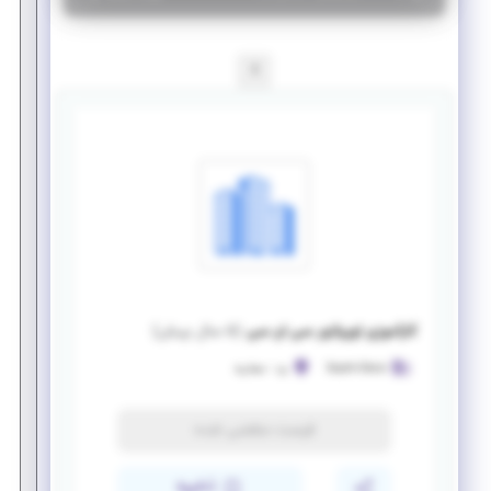
1
کارآموزی اوپراتور سی ان سی
(
۵ سال پیش
)
SepehrDecor
یزد
-
صفاییه
فرصت منقضی شده
ذخیره