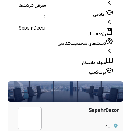
معرفی شرکت‌ها
آکادمی
SepehrDecor
رزومه ساز
تست‌های شخصیت‌شناسی
مجله دانشکار
بوت‌کمپ
SepehrDecor
یزد