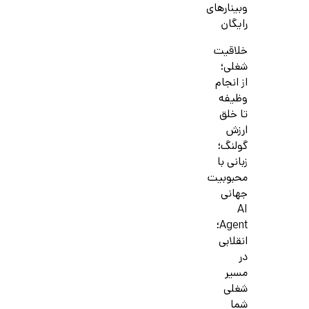
وبینارهای
رایگان
خلاقیت
شغلی؛
از انجام
وظیفه
تا خلق
ارزش
گولنگ؛
زبانی با
محبوبیت
جهانی
AI
Agent؛
انقلابی
در
مسیر
شغلی
شما