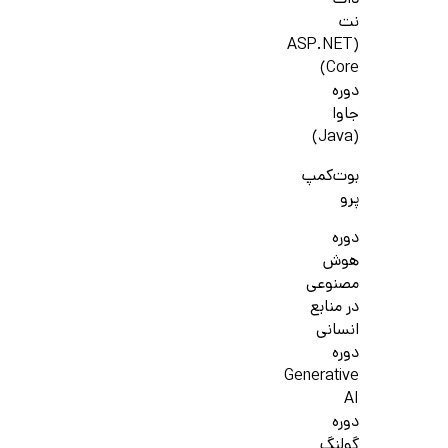
دات
نت
(ASP.NET
Core)
دوره
جاوا
(Java)
بوت‌کمپ
پرو
دوره
هوش
مصنوعی
در منابع
انسانی
دوره
Generative
AI
دوره
گولنگ