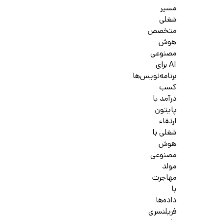
مسیر
شغلی
متخصص
هوش
مصنوعی
AI برای
برنامه‌نویس‌ها
کسب
درآمد با
پایتون
ارتقاء
شغلی با
هوش
مصنوعی
مولد
مهاجرت
با
داده‌ها
فریلنسری