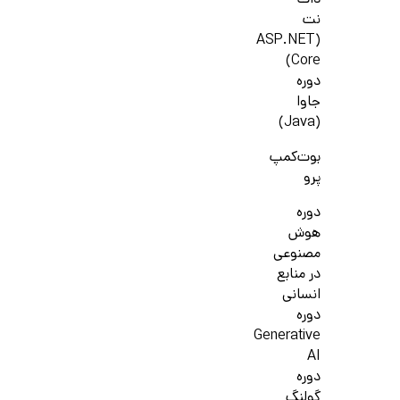
دات
نت
(ASP.NET
Core)
دوره
جاوا
(Java)
بوت‌کمپ
پرو
دوره
هوش
مصنوعی
در منابع
انسانی
دوره
Generative
AI
دوره
گولنگ