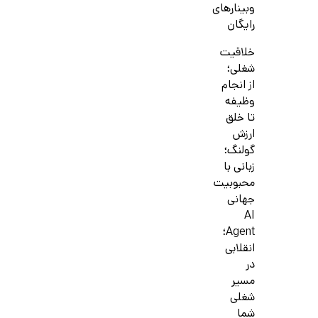
وبینارهای
رایگان
خلاقیت
شغلی؛
از انجام
وظیفه
تا خلق
ارزش
گولنگ؛
زبانی با
محبوبیت
جهانی
AI
Agent؛
انقلابی
در
مسیر
شغلی
شما