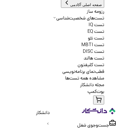
صفحه اصلی آکادمی
رزومه ساز
تست‌های شخصیت‌شناسی
تست IQ
تست EQ
تست نئو
تست MBTI
تست DISC
تست هالند
تست کلیفتون
قطب‌نمای برنامه‌نویسی
مشاهده همه تست‌ها
مجله دانشکار
بوت‌کمپ
دانشکار
جست‌و‌جوی شغل