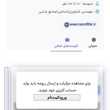
متوسط - ۱۰ تا ۱۰۰ نفر
مهندسی کشاورزی/نساجی/صنایع غذایی
www.nanofilter.ir
معرفی
فرصت‌های شغلی
نانو ساختار مهر آسا
برای مشاهده جزئیات و ارسال رزومه باید وارد
استخدام کارشناس تحقیق و توسعه
حساب کاربری خود شوید.
پاره وقت
استخدام
ورود/ثبت‌نام
|
۶ سال پیش
اصفهان
| منقضی شده
جزئیات بیشتر