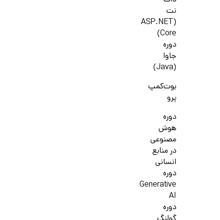
دات
نت
(ASP.NET
Core)
دوره
جاوا
(Java)
بوت‌کمپ
پرو
دوره
هوش
مصنوعی
در منابع
انسانی
دوره
Generative
AI
دوره
گولنگ