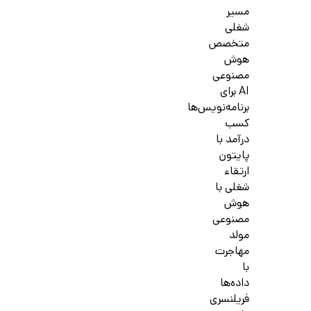
مسیر
شغلی
متخصص
هوش
مصنوعی
AI برای
برنامه‌نویس‌ها
کسب
درآمد با
پایتون
ارتقاء
شغلی با
هوش
مصنوعی
مولد
مهاجرت
با
داده‌ها
فریلنسری