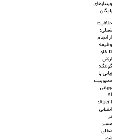
وبینارهای
رایگان
خلاقیت
شغلی؛
از انجام
وظیفه
تا خلق
ارزش
گولنگ؛
زبانی با
محبوبیت
جهانی
AI
Agent؛
انقلابی
در
مسیر
شغلی
شما