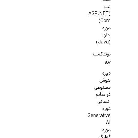
دات
نت
(ASP.NET
Core)
دوره
جاوا
(Java)
بوت‌کمپ
پرو
دوره
هوش
مصنوعی
در منابع
انسانی
دوره
Generative
AI
دوره
گولنگ