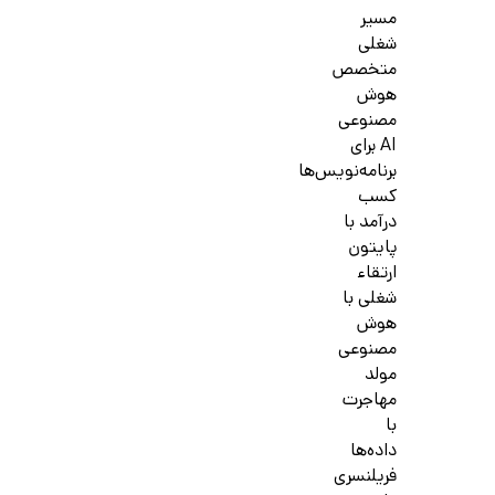
مسیر
شغلی
متخصص
هوش
مصنوعی
AI برای
برنامه‌نویس‌ها
کسب
درآمد با
پایتون
ارتقاء
شغلی با
هوش
مصنوعی
مولد
مهاجرت
با
داده‌ها
فریلنسری