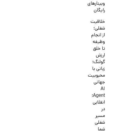
وبینارهای
رایگان
خلاقیت
شغلی؛
از انجام
وظیفه
تا خلق
ارزش
گولنگ؛
زبانی با
محبوبیت
جهانی
AI
Agent؛
انقلابی
در
مسیر
شغلی
شما