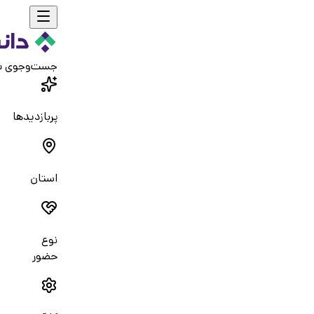
جست‌و‌جوی 
پربازدیدها
استان
نوع
حضور