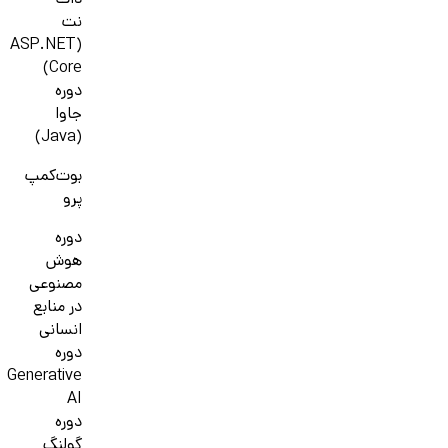
دات
نت
(ASP.NET
Core)
دوره
جاوا
(Java)
بوت‌کمپ
پرو
دوره
هوش
مصنوعی
در منابع
انسانی
دوره
Generative
AI
دوره
گولنگ