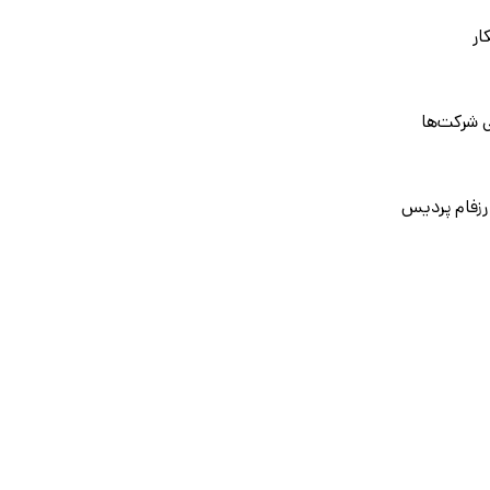
ار
 شرکت‌ها
رزفام پردیس