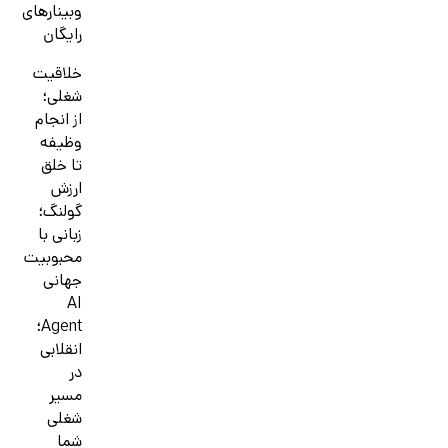
وبینارهای
رایگان
خلاقیت
شغلی؛
از انجام
وظیفه
تا خلق
ارزش
گولنگ؛
زبانی با
محبوبیت
جهانی
AI
Agent؛
انقلابی
در
مسیر
شغلی
شما