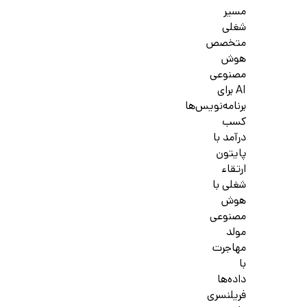
مسیر
شغلی
متخصص
هوش
مصنوعی
AI برای
برنامه‌نویس‌ها
کسب
درآمد با
پایتون
ارتقاء
شغلی با
هوش
مصنوعی
مولد
مهاجرت
با
داده‌ها
فریلنسری