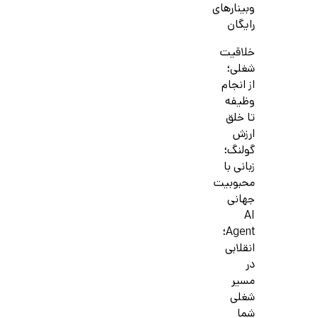
وبینارهای
رایگان
خلاقیت
شغلی؛
از انجام
وظیفه
تا خلق
ارزش
گولنگ؛
زبانی با
محبوبیت
جهانی
AI
Agent؛
انقلابی
در
مسیر
شغلی
شما