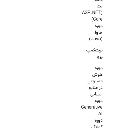
دات
نت
(ASP.NET
Core)
دوره
جاوا
(Java)
بوت‌کمپ
پرو
دوره
هوش
مصنوعی
در منابع
انسانی
دوره
Generative
AI
دوره
گولنگ