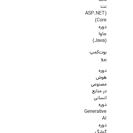
دات
نت
(ASP.NET
Core)
دوره
جاوا
(Java)
بوت‌کمپ
پرو
دوره
هوش
مصنوعی
در منابع
انسانی
دوره
Generative
AI
دوره
گولنگ