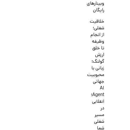
وبینارهای
رایگان
خلاقیت
شغلی؛
از انجام
وظیفه
تا خلق
ارزش
گولنگ؛
زبانی با
محبوبیت
جهانی
AI
Agent؛
انقلابی
در
مسیر
شغلی
شما