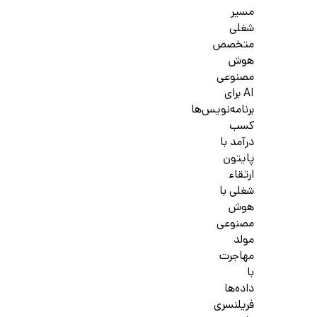
مسیر
شغلی
متخصص
هوش
مصنوعی
AI برای
برنامه‌نویس‌ها
کسب
درآمد با
پایتون
ارتقاء
شغلی با
هوش
مصنوعی
مولد
مهاجرت
با
داده‌ها
فریلنسری