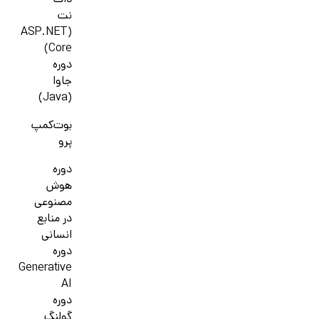
دات
نت
(ASP.NET
Core)
دوره
جاوا
(Java)
بوت‌کمپ
پرو
دوره
هوش
مصنوعی
در منابع
انسانی
دوره
Generative
AI
دوره
گولنگ