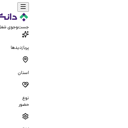
جست‌و‌جوی شغ
پربازدیدها
استان
نوع
حضور