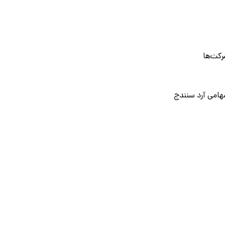
رکت‌ها
امی آرد سنندج