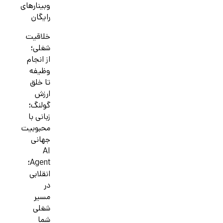
وبینارهای
رایگان
خلاقیت
شغلی؛
از انجام
وظیفه
تا خلق
ارزش
گولنگ؛
زبانی با
محبوبیت
جهانی
AI
Agent؛
انقلابی
در
مسیر
شغلی
شما