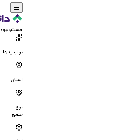
جست‌و‌جوی
پربازدیدها
استان
نوع
حضور