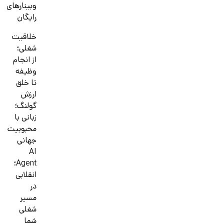
وبینارهای
رایگان
خلاقیت
شغلی؛
از انجام
وظیفه
تا خلق
ارزش
گولنگ؛
زبانی با
محبوبیت
جهانی
AI
Agent؛
انقلابی
در
مسیر
شغلی
شما