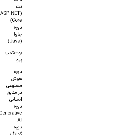
دات
نت
(ASP.NET
Core)
دوره
جاوا
(Java)
بوت‌کمپ
پرو
دوره
هوش
مصنوعی
در منابع
انسانی
دوره
Generative
AI
دوره
گولنگ