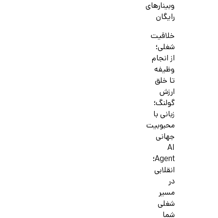
وبینارهای
رایگان
خلاقیت
شغلی؛
از انجام
وظیفه
تا خلق
ارزش
گولنگ؛
زبانی با
محبوبیت
جهانی
AI
Agent؛
انقلابی
در
مسیر
شغلی
شما