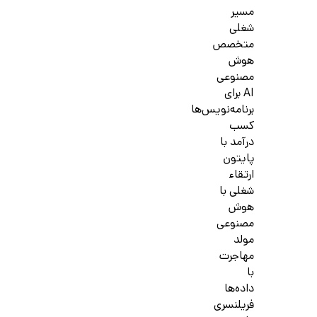
مسیر
شغلی
متخصص
هوش
مصنوعی
AI برای
برنامه‌نویس‌ها
کسب
درآمد با
پایتون
ارتقاء
شغلی با
هوش
مصنوعی
مولد
مهاجرت
با
داده‌ها
فریلنسری