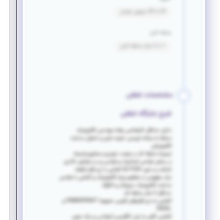
25 تا 35 میلیون تومان
سابقه کاری
1 تا 2 سال سابقه کاری
مشخصات شغلی
شرح جایگاه شغلی
دارای حداقل کارشناسی رشته مهندسی الکترونیک
مسلط به برنامه نویسی، شبیه سازی و تحلیل مدارات
الکترونیکی
ترجیحا سابقه کار در صنعت خودرو و صنایع وابسته
در بخش طراحی شماتیک و طراحی برد و سفارش گذاری
انتخاب و خرید ALTIUM آشنایی با نرم افزار قطعه
درک مفهومی از مفاهیم پایه الکترونیک و آشنایی با طراحی
مدارات الکترونیک دیجیتال و آنالوگ
حداقل 4 سال سابقه کار
آشنایی به نرم افزارهای آفیس خصوصا POWERPOINT و
EXCEL
آشنایی کافی به زبان انگلیسی (خواندن و درک متون