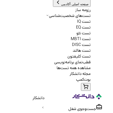
صفحه اصلی آکادمی
رزومه ساز
تست‌های شخصیت‌شناسی
تست IQ
تست EQ
تست نئو
تست MBTI
تست DISC
تست هالند
تست کلیفتون
قطب‌نمای برنامه‌نویسی
مشاهده همه تست‌ها
مجله دانشکار
بوت‌کمپ
دانشکار
جست‌و‌جوی شغل