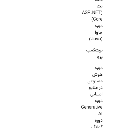
دات
نت
(ASP.NET
Core)
دوره
جاوا
(Java)
بوت‌کمپ
پرو
دوره
هوش
مصنوعی
در منابع
انسانی
دوره
Generative
AI
دوره
گولنگ