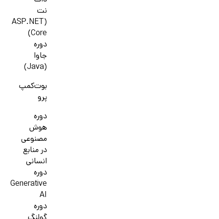
دات
نت
(ASP.NET
Core)
دوره
جاوا
(Java)
بوت‌کمپ
پرو
دوره
هوش
مصنوعی
در منابع
انسانی
دوره
Generative
AI
دوره
گولنگ