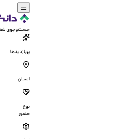
جست‌و‌جوی شغ
پربازدیدها
استان
نوع
حضور