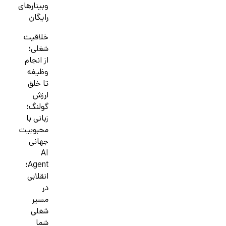
وبینارهای
رایگان
خلاقیت
شغلی؛
از انجام
وظیفه
تا خلق
ارزش
گولنگ؛
زبانی با
محبوبیت
جهانی
AI
Agent؛
انقلابی
در
مسیر
شغلی
شما