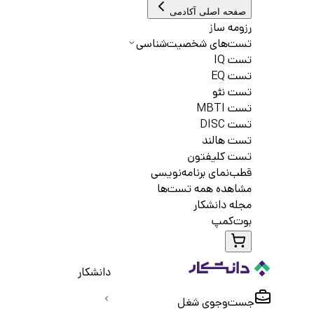
صفحه اصلی آکادمی
رزومه ساز
تست‌های شخصیت‌شناسی
تست IQ
تست EQ
تست نئو
تست MBTI
تست DISC
تست هالند
تست کلیفتون
قطب‌نمای برنامه‌نویسی
مشاهده همه تست‌ها
مجله دانشکار
بوت‌کمپ
دانشکار
جست‌و‌جوی شغل