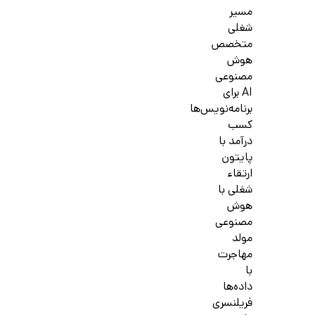
مسیر
شغلی
متخصص
هوش
مصنوعی
AI برای
برنامه‌نویس‌ها
کسب
درآمد با
پایتون
ارتقاء
شغلی با
هوش
مصنوعی
مولد
مهاجرت
با
داده‌ها
فریلنسری