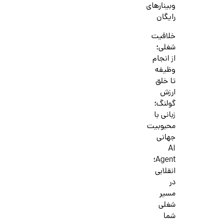
وبینارهای
رایگان
خلاقیت
شغلی؛
از انجام
وظیفه
تا خلق
ارزش
گولنگ؛
زبانی با
محبوبیت
جهانی
AI
Agent؛
انقلابی
در
مسیر
شغلی
شما