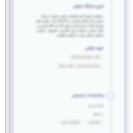
شرح جایگاه شغلی
• وظایف دقیق کارجو کارشناس تولید محتوا، با روابط
عمومی بالا حداقل لیسانس حداکثر 30 سال • مهارت های
موردنیاز آشنا به نویسندگی و شعر، آشنا به مقاله نویسی و
دکلمه خوانی، مسلط به زبان انگلیسی - کامپیوتر - اینترنت
و فضای مجازی، تبحر در کارهای تبلیغاتی
حوزه شغلی
سئو - دیجیتال مارکتینگ
ترجمه زبان و ادبیات - تولید محتوا
مشخصات تحصیلی
فارغ التحصیل
در مقطع
کارشناسی
کارشناسی ارشد