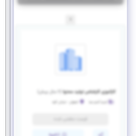
1
کارآموزی کارشناس تولید محتوا
(
۶ سال پیش
)
کیمیا گستر صبا
اصفهان
-
خیابان کاوه
فرصت منقضی شده
ذخیره