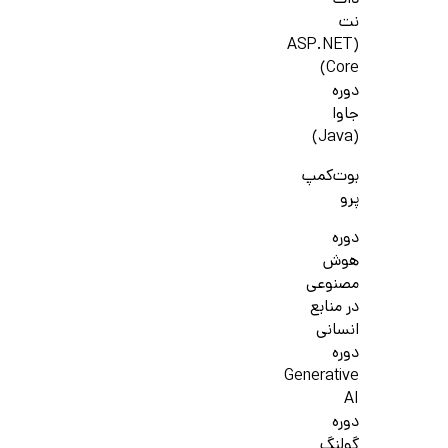
دات
نت
(ASP.NET
Core)
دوره
جاوا
(Java)
بوت‌کمپ
پرو
دوره
هوش
مصنوعی
در منابع
انسانی
دوره
Generative
AI
دوره
گولنگ