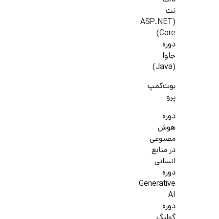
دات
نت
(ASP.NET
Core)
دوره
جاوا
(Java)
بوت‌کمپ
پرو
دوره
هوش
مصنوعی
در منابع
انسانی
دوره
Generative
AI
دوره
گولنگ