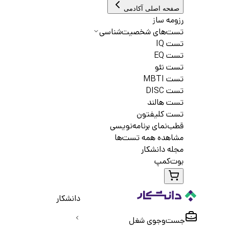
صفحه اصلی آکادمی
رزومه ساز
تست‌های شخصیت‌شناسی
تست IQ
تست EQ
تست نئو
تست MBTI
تست DISC
تست هالند
تست کلیفتون
قطب‌نمای برنامه‌نویسی
مشاهده همه تست‌ها
مجله دانشکار
بوت‌کمپ
دانشکار
جست‌و‌جوی شغل