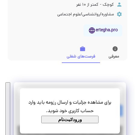
کوچک - کمتر از ۱۰ نفر
مشاوره/روانشناسی/علوم اجتماعی
ertegha.pro
معرفی
فرصت‌های شغلی
آکادمی ارتقا
برای مشاهده جزئیات و ارسال رزومه باید وارد
هم تیمی کارشناس دیجیتال مارکتینگ
حساب کاربری خود شوید.
تمام وقت
پاره وقت
ورود/ثبت‌نام
|
۶ سال پیش
تهران
| منقضی شده
جزئیات بیشتر