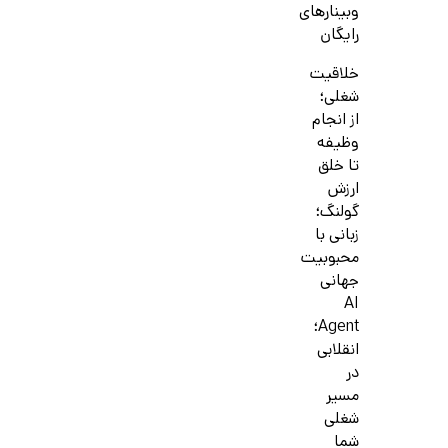
وبینارهای
رایگان
خلاقیت
شغلی؛
از انجام
وظیفه
تا خلق
ارزش
گولنگ؛
زبانی با
محبوبیت
جهانی
AI
Agent؛
انقلابی
در
مسیر
شغلی
شما