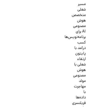
مسیر
شغلی
متخصص
هوش
مصنوعی
AI برای
برنامه‌نویس‌ها
کسب
درآمد با
پایتون
ارتقاء
شغلی با
هوش
مصنوعی
مولد
مهاجرت
با
داده‌ها
فریلنسری