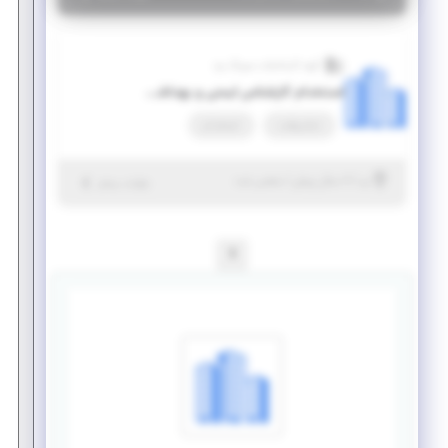
گروه کارخانجات سیرنگ یزد
استخدام کارشناس ایمنی و بهداشت HSE
تمام وقت
استخدام
|
۶ سال پیش
یزد
| منقضی شده
جزئیات بیشتر
1