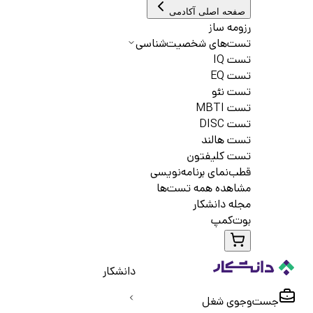
صفحه اصلی آکادمی
رزومه ساز
تست‌های شخصیت‌شناسی
تست IQ
تست EQ
تست نئو
تست MBTI
تست DISC
تست هالند
تست کلیفتون
قطب‌نمای برنامه‌نویسی
مشاهده همه تست‌ها
مجله دانشکار
بوت‌کمپ
دانشکار
جست‌و‌جوی شغل