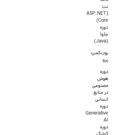
دات
نت
(ASP.NET
Core)
دوره
جاوا
(Java)
بوت‌کمپ
پرو
دوره
هوش
مصنوعی
در منابع
انسانی
دوره
Generative
AI
دوره
گولنگ