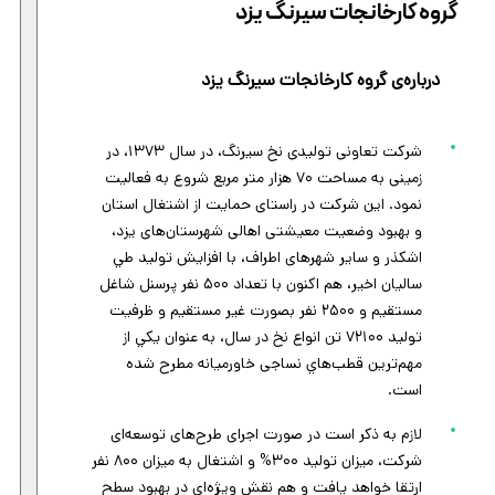
گروه کارخانجات سیرنگ یزد
درباره‌ی گروه کارخانجات سیرنگ یزد
شرکت تعاونی توليدی نخ سيرنگ، در سال ۱۳۷۳، در
زمينی به مساحت ۷۰ هزار متر مربع شروع به فعاليت
نمود. اين شرکت در راستای حمايت از اشتغال استان
و بهبود وضعيت معيشتی اهالی شهرستان‌های يزد،
اشکذر و ساير شهرهای اطراف، با افزايش توليد طي
ساليان اخير، هم اکنون با تعداد ۵۰۰ نفر پرسنل شاغل
مستقيم و ۲۵۰۰ نفر بصورت غير مستقيم و ظرفيت
توليد ۷۲۱۰۰ تن انواع نخ در سال، به عنوان يکي از
مهم‌ترين قطب‌هاي نساجی خاورميانه مطرح شده
است.
لازم به ذکر است در صورت اجرای طرح‌های توسعه‌ای
شرکت، میزان تولید ۳۰۰% و اشتغال به میزان ۸۰۰ نفر
ارتقا خواهد یافت و هم‌ نقش ویژه‌ای در بهبود سطح