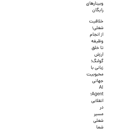
وبینارهای
رایگان
خلاقیت
شغلی؛
از انجام
وظیفه
تا خلق
ارزش
گولنگ؛
زبانی با
محبوبیت
جهانی
AI
Agent؛
انقلابی
در
مسیر
شغلی
شما