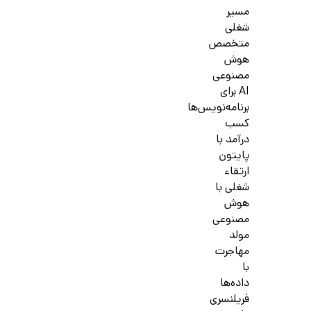
مسیر
شغلی
متخصص
هوش
مصنوعی
AI برای
برنامه‌نویس‌ها
کسب
درآمد با
پایتون
ارتقاء
شغلی با
هوش
مصنوعی
مولد
مهاجرت
با
داده‌ها
فریلنسری