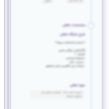
18 تا 35 سال
توافقی
مشخصات شغلی
شرح جایگاه شغلی
? استخدام کارخانجات سیرنگ ?
‌⭕️کارشناس بازرگانی خارجی
‌?شرایط : ?
▫️تحصیلات:لیسانس
‌▫️ جنسیت: خانم
▫️مسلط به زبان انگلیسی و ترکی استانبولی
حوزه شغلی
مدیریت کسب و کار - توسعه و تحلیل بازار -
تحقیق و توسعه