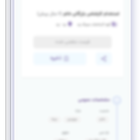
استخدام کارشناس بازرگانی خانم
(
۶ سال پیش
)
گروه کارخانجات سیرنگ یزد
یزد
-
یزد
فرصت منقضی شده
ذخیره
مشخصات عمومی
جنسیت
مزایا
خانم
سرویس
بیمه
بازه سنی
حقوق