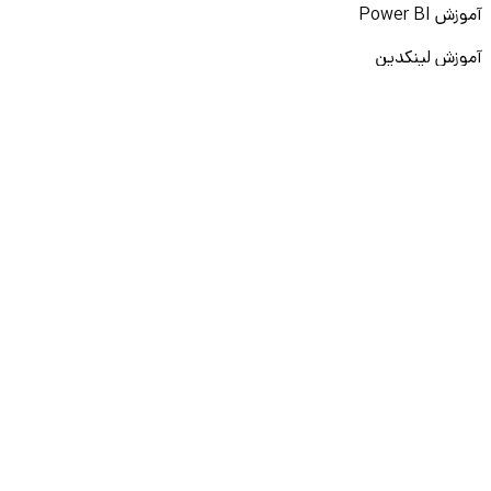
آموزش Power BI
آموزش لینکدین
آموزش پرامپت‌نویسی
نقشه راه برنامه‌نویسی
آموزش پایتون
آموزش مهارت‌های نرم
آموزش دیتا بیس
سایر دوره‌ها
دانشکار
درباره ما
ارتباط با ما
قوانین و مقررات