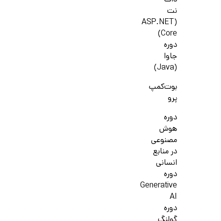
دات
نت
(ASP.NET
Core)
دوره
جاوا
(Java)
بوت‌کمپ
پرو
دوره
هوش
مصنوعی
در منابع
انسانی
دوره
Generative
AI
دوره
گولنگ