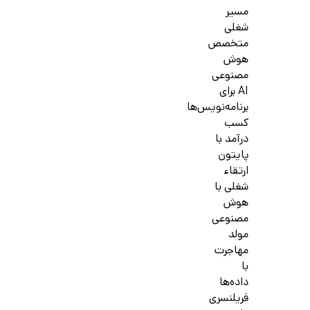
مسیر
شغلی
متخصص
هوش
مصنوعی
AI برای
برنامه‌نویس‌ها
کسب
درآمد با
پایتون
ارتقاء
شغلی با
هوش
مصنوعی
مولد
مهاجرت
با
داده‌ها
فریلنسری