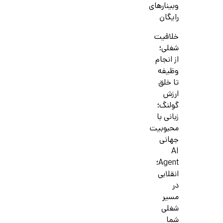
وبینارهای
رایگان
خلاقیت
شغلی؛
از انجام
وظیفه
تا خلق
ارزش
گولنگ؛
زبانی با
محبوبیت
جهانی
AI
Agent؛
انقلابی
در
مسیر
شغلی
شما