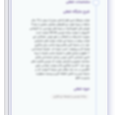
مشخصات شغلی
شرح جایگاه شغلی
شرکت پایشگر تدبیر افزار (دانش بنیان) با بیش از 14 سال
سابقه در زمینه تولید نرم افزارهای سفارش مشتری با رتبه 4
شورای عالی انفورماتیک در زمینه های مهندسی، به کارشناس
کامپیوتر با مهارت برنامه نویسی C#.net نیازمند است.
بصورت تمام وقت و اشتغال در شهر تهران. همکاران این
شرکت بیشتر در محیط این شرکت مهارت های تخصصی
خود را در محیط کاری سالم و پویا مناسب برای یادگیری
همراه کار و پیشرفت، کسب نموده اند. شرایط استخدامی :
1-حقوق و مزایای شغلی با شرایط مناسب همراه با بیمه
تامین اجتماعی 2-طی نمودن مراحل استخدامی شامل
مصاحبه حضوری و آزمایش مهارت کد نویسی قابلیت های
مورد نیاز: 1-قدرت فراگیری بالا و مهارت خواندن متون
انگلیسی در حد درک مطالب فنی مرتبط 2-مهارت کار در
محیط تیمی و داشتن انظباط کاری و روحیه مسئولیت
پذیری و خلاق
حوزه شغلی
برنامه نویسی و توسعه نرم افزاری