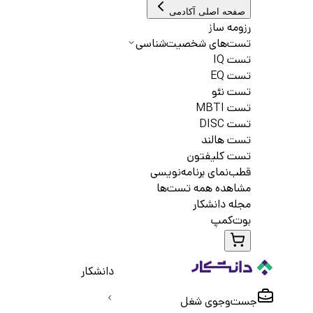
صفحه اصلی آکادمی
رزومه ساز
تست‌های شخصیت‌شناسی
تست IQ
تست EQ
تست نئو
تست MBTI
تست DISC
تست هالند
تست کلیفتون
قطب‌نمای برنامه‌نویسی
مشاهده همه تست‌ها
مجله دانشکار
بوت‌کمپ
دانشکار
جست‌و‌جوی شغل