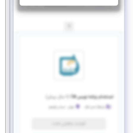
|
۶ سال پیش
تهران
| منقضی شده
جزئیات بیشتر
1
استخدام برنامه نویس #C
(
۶ سال پیش
)
پایشگر تدبیر افزار
تهران
-
میدان ولیعصر
فرصت منقضی شده