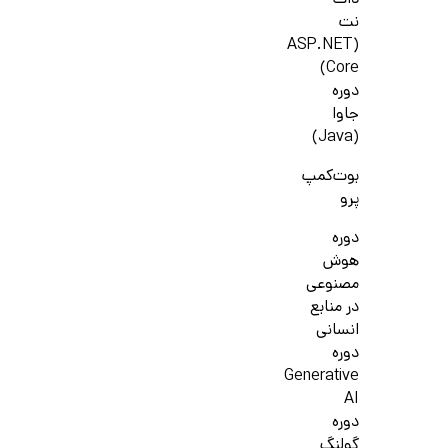
دات
نت
(ASP.NET
Core)
دوره
جاوا
(Java)
بوت‌کمپ
پرو
دوره
هوش
مصنوعی
در منابع
انسانی
دوره
Generative
AI
دوره
گولنگ