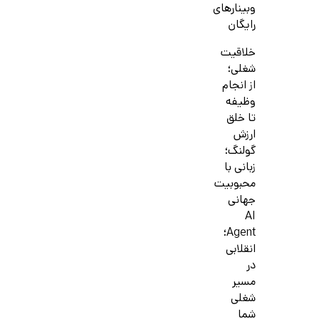
وبینارهای
رایگان
خلاقیت
شغلی؛
از انجام
وظیفه
تا خلق
ارزش
گولنگ؛
زبانی با
محبوبیت
جهانی
AI
Agent؛
انقلابی
در
مسیر
شغلی
شما