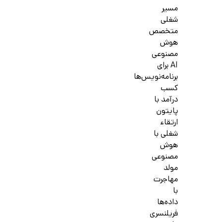
مسیر
شغلی
متخصص
هوش
مصنوعی
AI برای
برنامه‌نویس‌ها
کسب
درآمد با
پایتون
ارتقاء
شغلی با
هوش
مصنوعی
مولد
مهاجرت
با
داده‌ها
فریلنسری