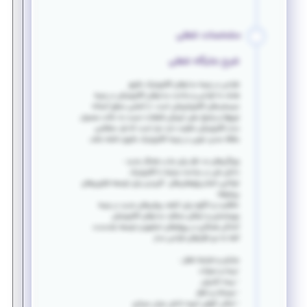
مشخصات شغلی
شرح جایگاه شغلی
طراحی در زمینه مدارهای الکترونیک دقیق
هدف ما طراحی و ساخت مدارهای الکترونیکی در زمینه
سیستم های الکترواپتیکی است. از آنجایی سطح آستانه
نویزها و پاسخ دهی اپتیکی قطعات نسبت به حالت معمول
مدار الکترونیکی تفاوت دارد نیاز است که فرد متقاضی
علاقه مندی خوبی در زمینه الکترونیک دقیق داشته باشد.
ویژگی‌های مد نظر برای جذب همکار جدید :
دانش فنی در مباحث مرتبط با الکترونیک
توانایی انجام پژوهش‌های کاربردی برای توسعه فناوری‌های
پیشرفته
خلاقیت و انگیزه برای کشف روش‌های جدید در زمینه
بهینه‌سازی و ارتقای عملکرد مدارهای الکترونیکی
آمادگی همکاری در پروژه‌های تحقیق و توسعه بلندمدت
آشنا به نرم افزارهای طراحی مدار
مزایای و شرایط شغل :‌
-
بیمه و سنوات
- بیمه تکمیلی
- صبحانه و ناهار
- امکان گرفتن امریه دانش بنیان سربازی