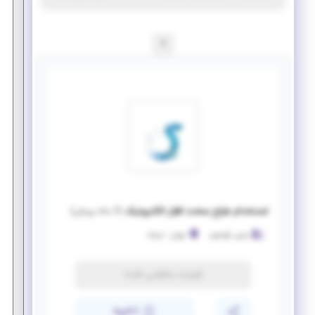
1
استخدام طراح سخت افزار الکترونیک
(
۶ ماه پیش
)
پارس کوانتوم
تهران
-
نارمک
فرصت منقضی شده
ذخیره