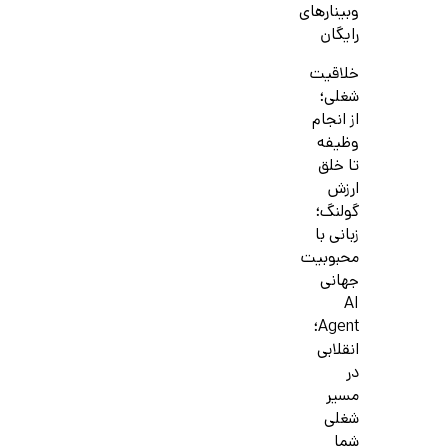
وبینارهای
رایگان
خلاقیت
شغلی؛
از انجام
وظیفه
تا خلق
ارزش
گولنگ؛
زبانی با
محبوبیت
جهانی
AI
Agent؛
انقلابی
در
مسیر
شغلی
شما