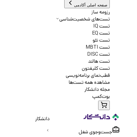
صفحه اصلی آکادمی
رزومه ساز
تست‌های شخصیت‌شناسی
تست IQ
تست EQ
تست نئو
تست MBTI
تست DISC
تست هالند
تست کلیفتون
قطب‌نمای برنامه‌نویسی
مشاهده همه تست‌ها
مجله دانشکار
بوت‌کمپ
دانشکار
جست‌و‌جوی شغل