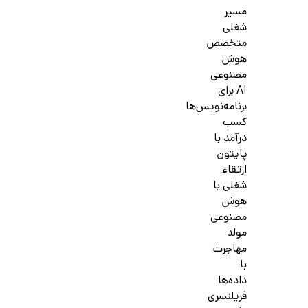
مسیر
شغلی
متخصص
هوش
مصنوعی
AI برای
برنامه‌نویس‌ها
کسب
درآمد با
پایتون
ارتقاء
شغلی با
هوش
مصنوعی
مولد
مهاجرت
با
داده‌ها
فریلنسری