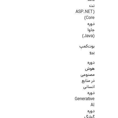
دات
نت
(ASP.NET
Core)
دوره
جاوا
(Java)
بوت‌کمپ
پرو
دوره
هوش
مصنوعی
در منابع
انسانی
دوره
Generative
AI
دوره
گولنگ