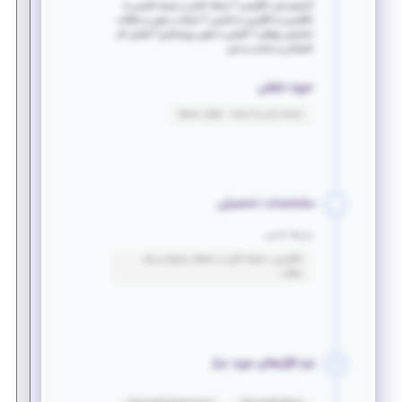
?مترجم زبان انگلیسی ? تسلط کامل بر ترجمه فارسی به
انگلیسی و انگلیسی به فارسی ? تسلط بر متون و مقالات
تخصصی پزشکی ? آشنایی با فنون ویراستاری ? فضای کار
اشتراکی و مناسب و امن
حوزه شغلی
ترجمه زبان و ادبیات - تولید محتوا
مشخصات تحصیلی
زبان‌ها خارجی
انگلیسی: تسلط کامل در انتقال محتوا و درک
مطلب
نرم افزارهای مورد نیاز