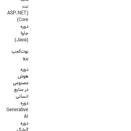
دات
نت
(ASP.NET
Core)
دوره
جاوا
(Java)
بوت‌کمپ
پرو
دوره
هوش
مصنوعی
در منابع
انسانی
دوره
Generative
AI
دوره
گولنگ