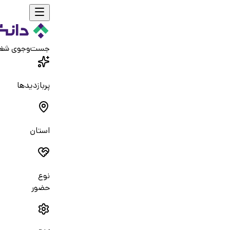
جست‌و‌جوی شغ
پربازدیدها
استان
نوع
حضور