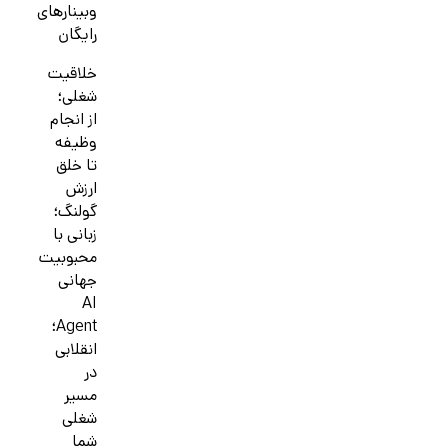
وبینارهای
رایگان
خلاقیت
شغلی؛
از انجام
وظیفه
تا خلق
ارزش
گولنگ؛
زبانی با
محبوبیت
جهانی
AI
Agent؛
انقلابی
در
مسیر
شغلی
شما