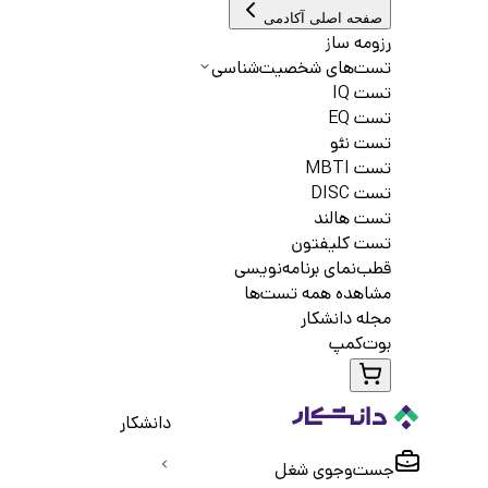
صفحه اصلی آکادمی
رزومه ساز
تست‌های شخصیت‌شناسی
تست IQ
تست EQ
تست نئو
تست MBTI
تست DISC
تست هالند
تست کلیفتون
قطب‌نمای برنامه‌نویسی
مشاهده همه تست‌ها
مجله دانشکار
بوت‌کمپ
دانشکار
جست‌و‌جوی شغل