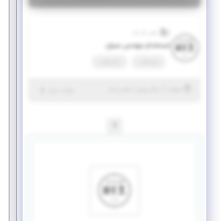
بهین تراز ریل
استخدام مهندس عمران
پاره وقت
تمام وقت
|
۱ سال پیش
اصفهان
| منقضی شده
جزئیات بیشتر
1