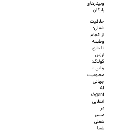
وبینارهای
رایگان
خلاقیت
شغلی؛
از انجام
وظیفه
تا خلق
ارزش
گولنگ؛
زبانی با
محبوبیت
جهانی
AI
Agent؛
انقلابی
در
مسیر
شغلی
شما