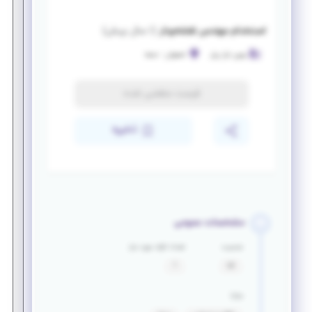
استخدام مهندس نقشه‌بردار
(
۱ سال پیش
)
بهین تراز ریل
اصفهان
-
حصه
فرصت منقضی شده
ذخیره
مشخصات عمومی
جنسیت
تعداد افراد مورد نیاز
آقا
1
مزایا