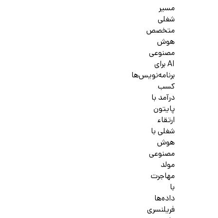
مسیر
شغلی
متخصص
هوش
مصنوعی
AI برای
برنامه‌نویس‌ها
کسب
درآمد با
پایتون
ارتقاء
شغلی با
هوش
مصنوعی
مولد
مهاجرت
با
داده‌ها
فریلنسری