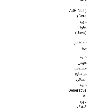
دات
نت
(ASP.NET
Core)
دوره
جاوا
(Java)
بوت‌کمپ
پرو
دوره
هوش
مصنوعی
در منابع
انسانی
دوره
Generative
AI
دوره
گولنگ