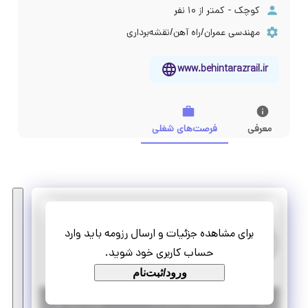
کوچک - کمتر از ۱۰ نفر
مهندسی عمران/راه آهن/نقشه‌برداری
www.behintarazrail.ir
معرفی
فرصت‌های شغلی
بهین تراز ریل
برای مشاهده جزئیات و ارسال رزومه باید وارد
استخدام مهندس نقشه‌بردار
حساب کاربری خود شوید.
تمام وقت
استخدام
ورود/ثبت‌نام
|
۱ سال پیش
اصفهان
| منقضی شده
جزئیات بیشتر