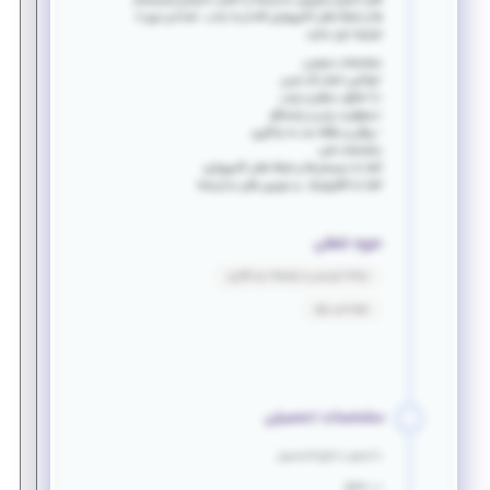
های امنیتی (دوربین مداربسته و کنترل دسترسی) وسیستم
ها و شبکه های کامپیوتری اقدام به جذب تعدادی نیرو با
شرایط ذیل نماید.
مشخصات عمومی:
-توانایی انجام کار تیمی
-با اخلاق، منظم و مرتب
-مسئولیت پذیر و پاسخگو
- پیگیر و علاقه مند به یادگیری
مشخصات فنی:
آشنا به سیستم ها و شبکه های کامپیوتری
آشنا به الکترونیک و دوربین های مداربسته
حوزه شغلی
برنامه نویسی و توسعه نرم افزاری
مهندسی برق
مشخصات تحصیلی
دانشجو یا فارغ التحصیل
در مقطع