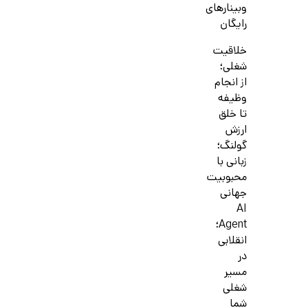
وبینارهای
رایگان
خلاقیت
شغلی؛
از انجام
وظیفه
تا خلق
ارزش
گولنگ؛
زبانی با
محبوبیت
جهانی
AI
Agent؛
انقلابی
در
مسیر
شغلی
شما