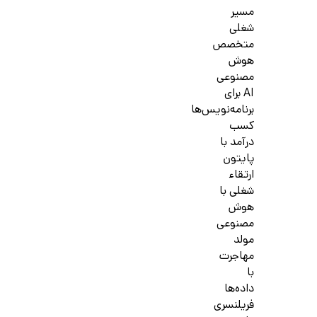
مسیر
شغلی
متخصص
هوش
مصنوعی
AI برای
برنامه‌نویس‌ها
کسب
درآمد با
پایتون
ارتقاء
شغلی با
هوش
مصنوعی
مولد
مهاجرت
با
داده‌ها
فریلنسری