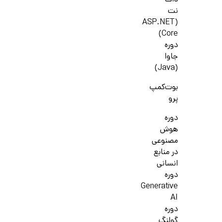
دات
نت
(ASP.NET
Core)
دوره
جاوا
(Java)
بوت‌کمپ
پرو
دوره
هوش
مصنوعی
در منابع
انسانی
دوره
Generative
AI
دوره
گولنگ