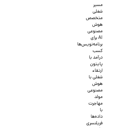
مسیر
شغلی
متخصص
هوش
مصنوعی
AI برای
برنامه‌نویس‌ها
کسب
درآمد با
پایتون
ارتقاء
شغلی با
هوش
مصنوعی
مولد
مهاجرت
با
داده‌ها
فریلنسری