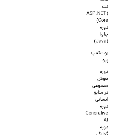
دات
نت
(ASP.NET
Core)
دوره
جاوا
(Java)
بوت‌کمپ
پرو
دوره
هوش
مصنوعی
در منابع
انسانی
دوره
Generative
AI
دوره
گولنگ