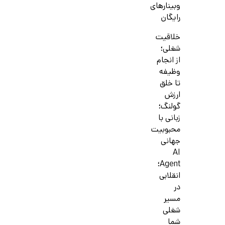
وبینارهای
رایگان
خلاقیت
شغلی؛
از انجام
وظیفه
تا خلق
ارزش
گولنگ؛
زبانی با
محبوبیت
جهانی
AI
Agent؛
انقلابی
در
مسیر
شغلی
شما