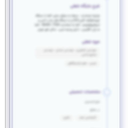
شرح جایگاه شغلی
شرایط استخدام: - مسلط به محلول سازی -آشنا با دستگاه
کروماتوگراف گازی (GC) و یا دستگاه های جذب اتمی و
اسپکتروفوتومتر - آشنا به استاندارد ISO/IEC 17025 - آشنا
به زبان انگلیسی - دارای روحیه تیمی - ساکن شهر تهران
حوزه شغلی
مهندسی کشاورزی - مهندسی نساجی - مهندسی
صنایع غذایی
شیمی - علوم آزمایشگاهی
مشخصات تحصیلی
فارغ التحصیل
در مقطع
کارشناسی ارشد
دکتری