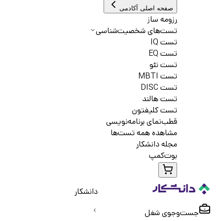
صفحه اصلی آکادمی
رزومه ساز
تست‌های شخصیت‌شناسی
تست IQ
تست EQ
تست نئو
تست MBTI
تست DISC
تست هالند
تست کلیفتون
قطب‌نمای برنامه‌نویسی
مشاهده همه تست‌ها
مجله دانشکار
بوت‌کمپ
دانشکار
جست‌و‌جوی شغل