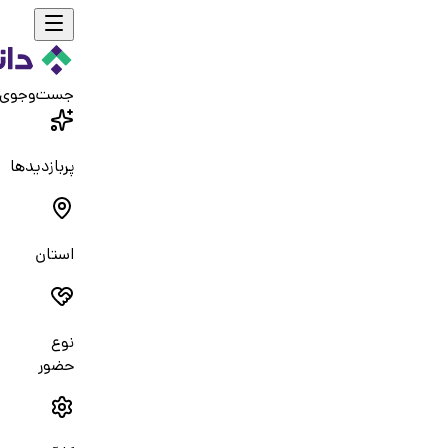
جست‌و‌جوی
پربازدیدها
استان
نوع
حضور