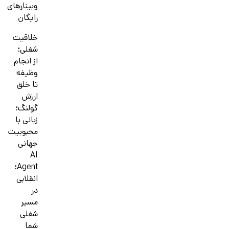
وبینارهای
رایگان
خلاقیت
شغلی؛
از انجام
وظیفه
تا خلق
ارزش
گولنگ؛
زبانی با
محبوبیت
جهانی
AI
Agent؛
انقلابی
در
مسیر
شغلی
شما