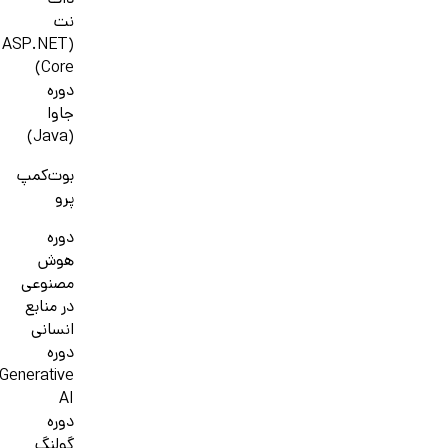
دات
نت
(ASP.NET
Core)
دوره
جاوا
(Java)
بوت‌کمپ
پرو
دوره
هوش
مصنوعی
در منابع
انسانی
دوره
Generative
AI
دوره
گولنگ