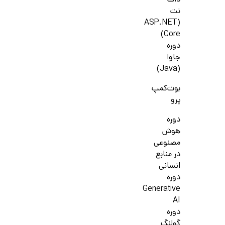
دات
نت
(ASP.NET
Core)
دوره
جاوا
(Java)
بوت‌کمپ
پرو
دوره
هوش
مصنوعی
در منابع
انسانی
دوره
Generative
AI
دوره
گولنگ