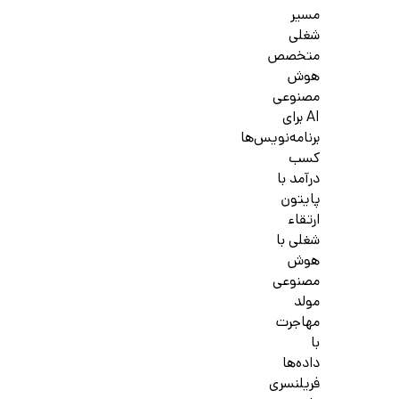
مسیر
شغلی
متخصص
هوش
مصنوعی
AI برای
برنامه‌نویس‌ها
کسب
درآمد با
پایتون
ارتقاء
شغلی با
هوش
مصنوعی
مولد
مهاجرت
با
داده‌ها
فریلنسری