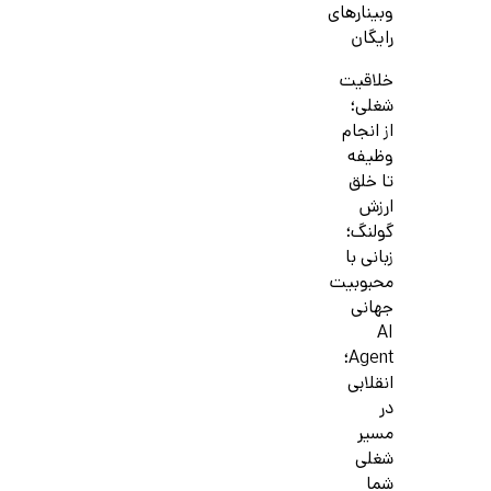
وبینارهای
رایگان
خلاقیت
شغلی؛
از انجام
وظیفه
تا خلق
ارزش
گولنگ؛
زبانی با
محبوبیت
جهانی
AI
Agent؛
انقلابی
در
مسیر
شغلی
شما