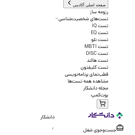
صفحه اصلی آکادمی
رزومه ساز
تست‌های شخصیت‌شناسی
تست IQ
تست EQ
تست نئو
تست MBTI
تست DISC
تست هالند
تست کلیفتون
قطب‌نمای برنامه‌نویسی
مشاهده همه تست‌ها
مجله دانشکار
بوت‌کمپ
دانشکار
جست‌و‌جوی شغل