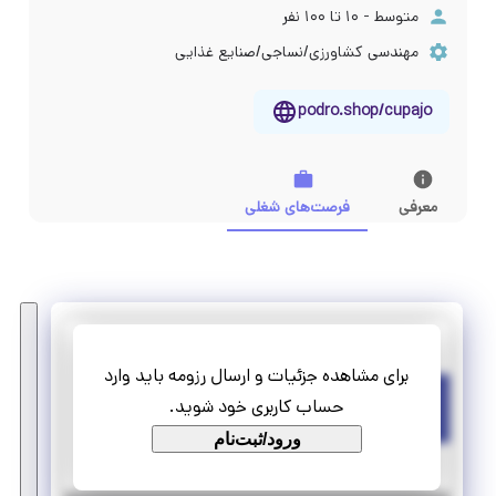
متوسط - ۱۰ تا ۱۰۰ نفر
مهندسی کشاورزی/نساجی/صنایع غذایی
podro.shop/cupajo
معرفی
فرصت‌های شغلی
فرزان گستر هدیش فام
برای مشاهده جزئیات و ارسال رزومه باید وارد
کارآموز امور دفتری
حساب کاربری خود شوید.
تمام وقت
ورود/ثبت‌نام
کارآموزی منجر ‌به استخدام