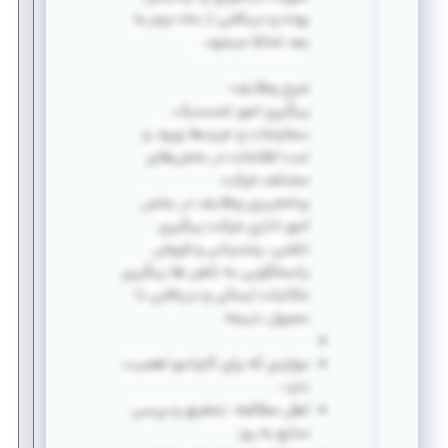
بوده و دریافتی از ماه دوم به
بعد لحاظ میشود.
شرح وظایف:
پیگیری امور لجستیک،
سفارشات و خریدها ورود و
ثبت اطلاعات در بخش‌های
مختلف شرکت
برنامه‌ریزی وظایف در بخش
امور اداری شرکت پیگیری
تلفنی، پشتیبانی و فروش
پاسخگویی به تلفن ها پیگیری
مکاتبات ارسالی و دریافتی تا
حصول نتیجه
مواردی که برای کاچاجو اهمیت
دارد:
اهل مطالعه، تحقیق و بررسی
منابع به روز