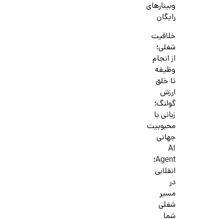
وبینارهای
رایگان
خلاقیت
شغلی؛
از انجام
وظیفه
تا خلق
ارزش
گولنگ؛
زبانی با
محبوبیت
جهانی
AI
Agent؛
انقلابی
در
مسیر
شغلی
شما