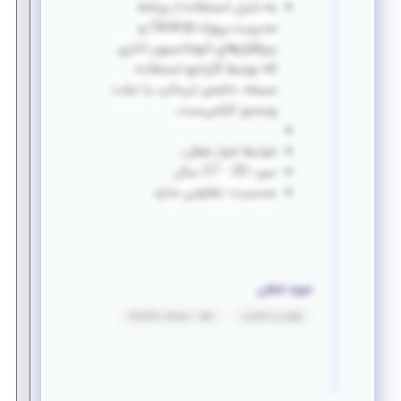
به دلیل استفاده از برنامه
مدیریت پروژه ClickUp و
نرم‌افزارهای اتوماسیون اداری
که توسط کاپاجو استفاده
میشه، داشتن لپ‌تاپ یا تبلت
ویندوز الزامی‌ست.
شرایط احراز شغل:
سن: 20 - 27 سال
جنسیت: تفاوتی ندارد
حوزه شغلی
فروش و بازاریابی
سئو - دیجیتال مارکتینگ