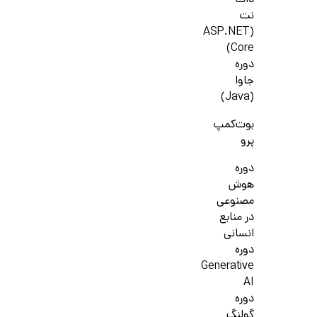
دات
نت
(ASP.NET
Core)
دوره
جاوا
(Java)
بوت‌کمپ
پرو
دوره
هوش
مصنوعی
در منابع
انسانی
دوره
Generative
AI
دوره
گولنگ