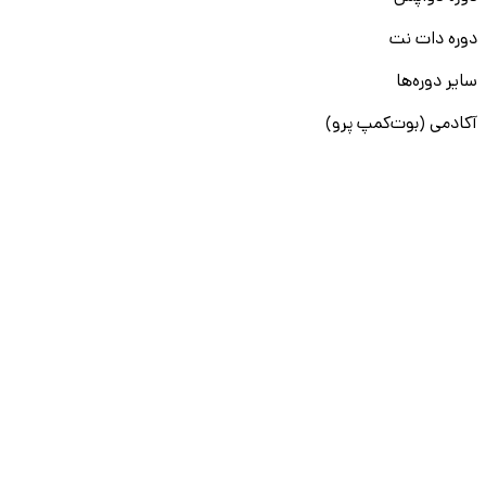
دوره دات نت
سایر دوره‌ها
آکادمی (بوت‌کمپ پرو)
آموزش Golang
دوره مدیریت منابع انسانی
دوره BI
دوره مدیریت عملکرد
دوره Generative AI
سایر دوره‌ها
آکادمی (اسکیل‌کمپ)
آموزش Power BI