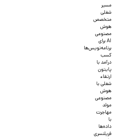
مسیر
شغلی
متخصص
هوش
مصنوعی
AI برای
برنامه‌نویس‌ها
کسب
درآمد با
پایتون
ارتقاء
شغلی با
هوش
مصنوعی
مولد
مهاجرت
با
داده‌ها
فریلنسری