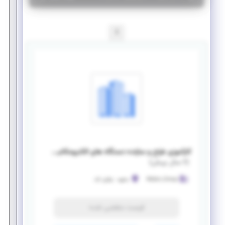
1
کارآموزی طراح و سازنده دستگاه های الکترومکانیکی ورزشی
(
۶ سال پیش
)
Mobin_Group
مشهد
-
وکیل آباد
فرصت منقضی شده