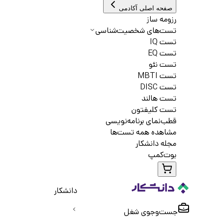
صفحه اصلی آکادمی
رزومه ساز
تست‌های شخصیت‌شناسی
تست IQ
تست EQ
تست نئو
تست MBTI
تست DISC
تست هالند
تست کلیفتون
قطب‌نمای برنامه‌نویسی
مشاهده همه تست‌ها
مجله دانشکار
بوت‌کمپ
دانشکار
جست‌و‌جوی شغل