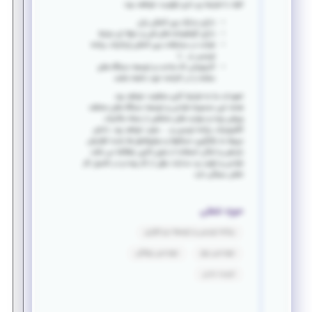
افراد با شرایط زیر داری اولویت خواهند بود:
دارای مدارک بین المللی زبان
دارای گواهینامه های فنی و حرفه ای مرتبط
شرکت در مسابقات بین المللی (رباتیک، برنامه
نویسی، و ...)
کارجویانی که ساخت و توسعه دستگاه های
مشابه را در کارنامه خود داشته باشند
تعهدات بنا به شرایط کاری متفاوت خواهد بود.
هدف این محموعه طراحی و توسعه دستگاه های مختلف
ورزشی بوده و مهارت های مختلفی از جمله مکانیک،
الکترونیک، برنامه نویسی و ... مفید خواهد بود. دانش
مربوط به بکارگیری حسگرها و میکروکنترلر ها باعث افزایش
بازدهی و امکان استفاده از متون لاتین راهگشا می باشد.
طراحی و تولید برد مدارات جزئی از کار بوده و در تکمیل کار
نقش بسزائی دارد.
حوزه شغلی
برنامه نویسی و توسعه نرم افزاری
مهندسی برق
مهندسی پزشکی
تربیت بدنی