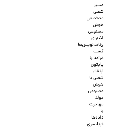
مسیر
شغلی
متخصص
هوش
مصنوعی
AI برای
برنامه‌نویس‌ها
کسب
درآمد با
پایتون
ارتقاء
شغلی با
هوش
مصنوعی
مولد
مهاجرت
با
داده‌ها
فریلنسری