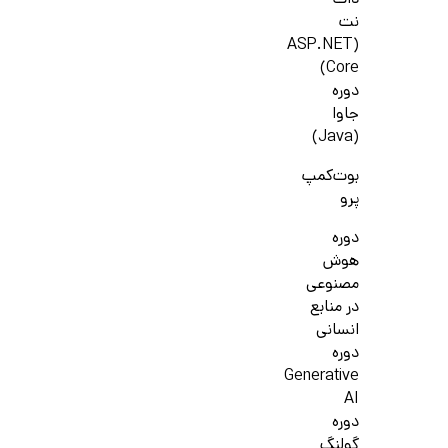
دات
نت
(ASP.NET
Core)
دوره
جاوا
(Java)
بوت‌کمپ
پرو
دوره
هوش
مصنوعی
در منابع
انسانی
دوره
Generative
AI
دوره
گولنگ