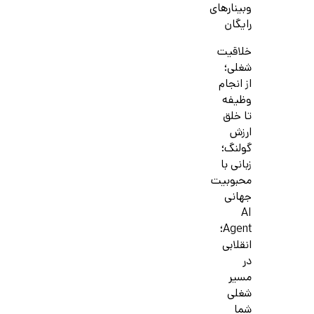
وبینارهای
رایگان
خلاقیت
شغلی؛
از انجام
وظیفه
تا خلق
ارزش
گولنگ؛
زبانی با
محبوبیت
جهانی
AI
Agent؛
انقلابی
در
مسیر
شغلی
شما